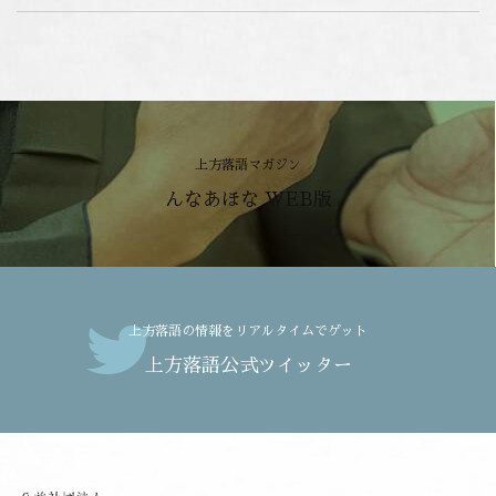
上方落語マガジン
んなあほな WEB版
上方落語の情報をリアルタイムでゲット
上方落語公式ツイッター