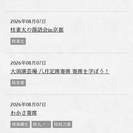
2026年08月07日
桂雀太の落語会in京都
桂雀太
2026年08月07日
大須演芸場 八月定席寄席 寄席を学ぼう！
桂米紫
2026年08月07日
わかさ寄席
林家勘左
桂九ノ一
桂枝之進