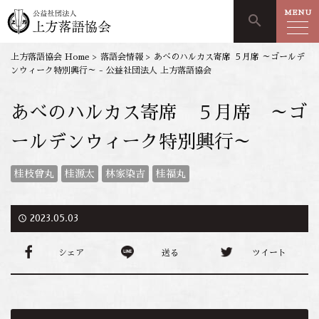
MENU
search
上方落語協会 Home
>
落語会情報
>
あべのハルカス寄席 ５月席 ～ゴールデ
ンウィーク特別興行～ - 公益社団法人 上方落語協会
あべのハルカス寄席 ５月席 ～ゴ
ールデンウィーク特別興行～
桂枝曾丸
桂源太
林家染吉
桂福丸
access_time
2023.05.03
シェア
送る
ツイート