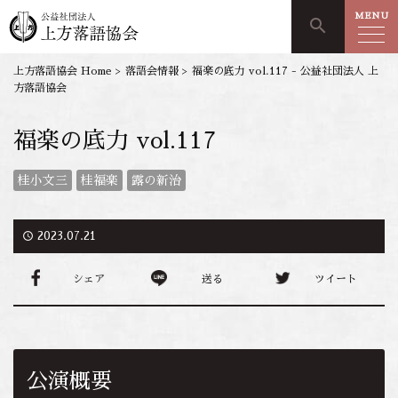
MENU
search
上方落語協会 Home
>
落語会情報
>
福楽の底力 vol.117 - 公益社団法人 上
方落語協会
福楽の底力 vol.117
桂小文三
桂福楽
露の新治
access_time
2023.07.21
シェア
送る
ツイート
公演概要