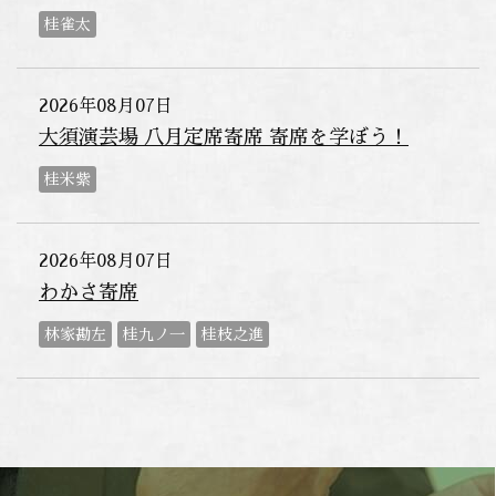
桂雀太
2026年08月07日
大須演芸場 八月定席寄席 寄席を学ぼう！
桂米紫
2026年08月07日
わかさ寄席
林家勘左
桂九ノ一
桂枝之進