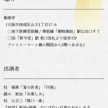
動楽亭
（大阪市西成区山王1丁目17-6
〇地下鉄御堂筋線／堺筋線「動物園前」駅①出口すぐ
〇JR「新今宮」駅 東口改札より徒歩3分
ファミリーマート横の階段から2階へあがる）
出演者
桂 福楽「夏の医者」「仔猫」
露の 新治「お楽しみ」
桂 小文三「開口一番」
【対談】新治×福楽 なにげない日常のおもしろさ