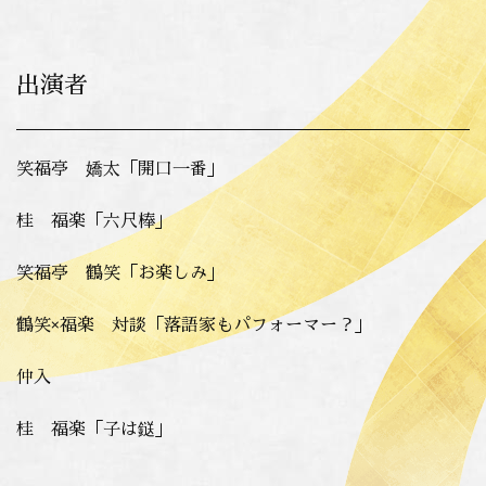
出演者
笑福亭 嬌太「開口一番」
桂 福楽「六尺棒」
笑福亭 鶴笑「お楽しみ」
鶴笑×福楽 対談「落語家もパフォーマー？」
仲入
桂 福楽「子は鎹」