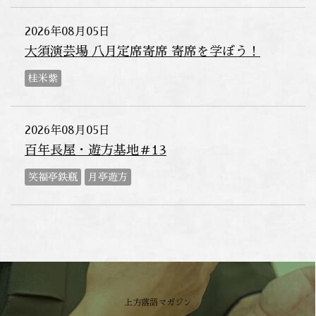
2026年08月05日
大須演芸場 八月定席寄席 寄席を学ぼう！
桂米紫
2026年08月05日
百年長屋・遊方基地＃13
笑福亭鉄瓶
月亭遊方
上方落語マガジン