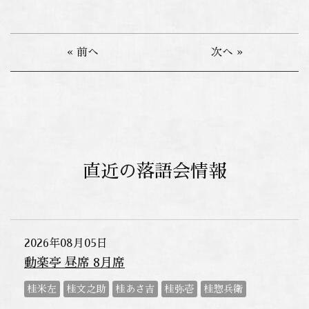
« 前へ
次へ »
直近の落語会情報
2026年08月05日
動楽亭 昼席 8月席
桂米左
桂文之助
桂あさ吉
桂弥壱
桂惣兵衛