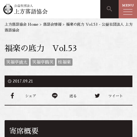
MENU
search
上方落語協会 Home
>
落語会情報
>
福楽の底力 Vol.53 - 公益社団法人 上方
落語協会
福楽の底力 Vol.53
笑福亭嬌太
笑福亭鶴笑
桂福楽
access_time
2017.09.21
シェア
送る
ツイート
寄席概要