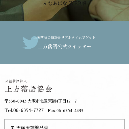
んなあほな WEB版
上方落語の情報をリアルタイムでゲット
上方落語公式ツイッター
〒530-0043 大阪市北区天満4丁目12－7
Tel.06-6354-7727
Fax.06-6354-4433
open_in_browser
天満天神繁昌亭