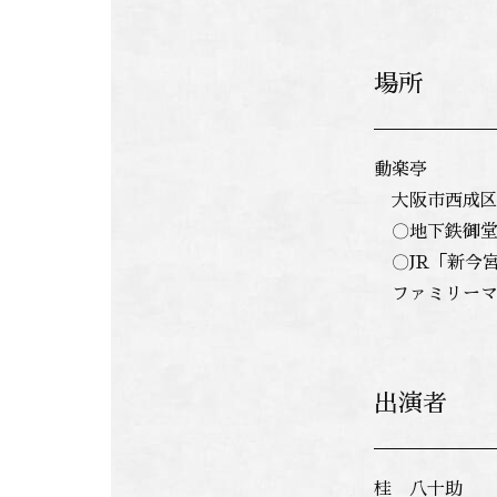
場所
動楽亭
大阪市西成区
〇地下鉄御堂
〇JR「新今宮
ファミリーマ
出演者
桂 八十助