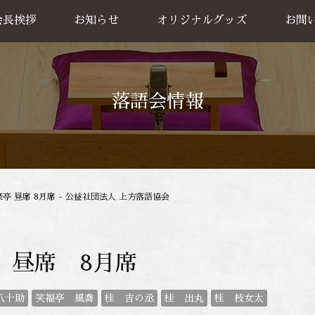
会長挨拶
お知らせ
オリジナルグッズ
お問
グッズ販売
出張公
お買い物方法
落語会情報
楽亭 昼席 8月席 - 公益社団法人 上方落語協会
 昼席 8月席
八十助
笑福亭 風喬
桂 吉の丞
桂 出丸
桂 枝女太