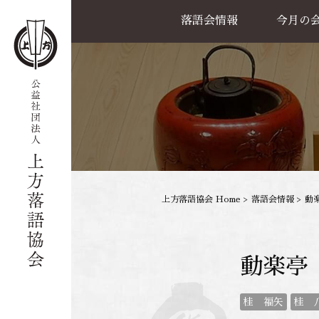
落語会情報
今月の
公演一覧
天満天神繁昌亭
喜楽館
島之内寄席
協力事業
上方落語協会 Home
>
落語会情報
>
動
動楽亭
桂 福矢
桂 