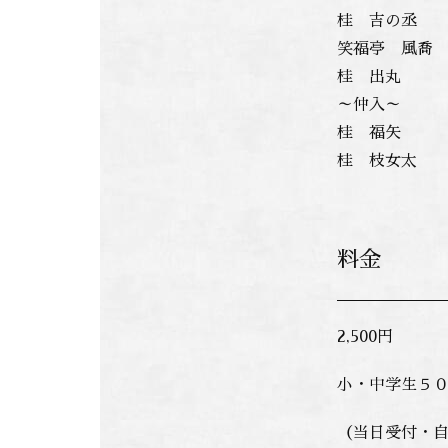
桂 吉の丞
笑福亭 風喬
桂 出丸
～仲入～
桂 福矢
桂 枝女太
料金
2,500円
小・中学生５
（当日受付・