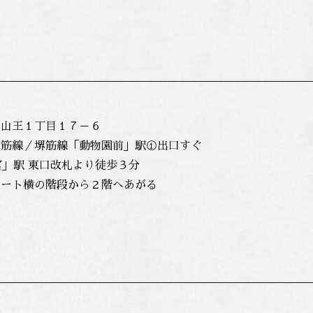
山王１丁目１７－６
筋線／堺筋線「動物園前」駅①出口すぐ
」駅 東口改札より徒歩３分
ート横の階段から２階へあがる