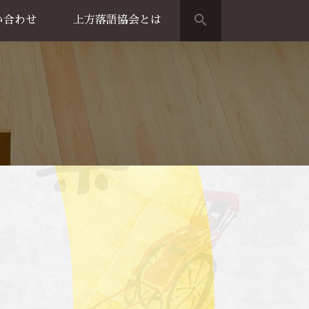
search
い合わせ
上方落語協会とは
演のご案内
上方落語家名鑑
上方落語協会の歴史
団体概要