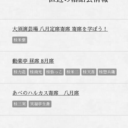
大須演芸場 八月定席寄席 寄席を学ぼう！
桂米紫
動楽亭 昼席 8月席
桂力造
桂南光
桂弥っこ
桂米二
桂天吾
桂惣兵衛
あべのハルカス寄席 八月席
桂三実
笑福亭生喬