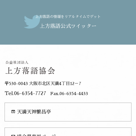
上方落語の情報をリアルタイムでゲット
上方落語公式ツイッター
〒530-0043 大阪市北区天満4丁目12－7
Tel.06-6354-7727
Fax.06-6354-4433
open_in_browser
天満天神繁昌亭