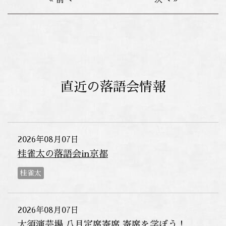
« 前へ
次へ »
直近の落語会情報
2026年08月07日
桂雀太の落語会in京都
桂雀太
2026年08月07日
大須演芸場 八月定席寄席 寄席を学ぼう！