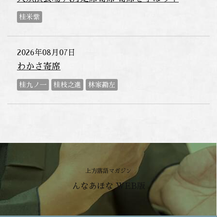
桂米紫
2026年08月07日
わかさ寄席
桂九ノ一
桂枝之進
林家勘左
上方落語マガジン
んなあほな WEB版