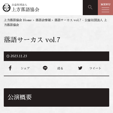
MENU
search
上方落語協会 Home
>
落語会情報
>
落語サーカス vol.7 - 公益社団法人 上
方落語協会
落語サーカス vol.7
access_time
2023.11.23
シェア
送る
ツイート
公演概要