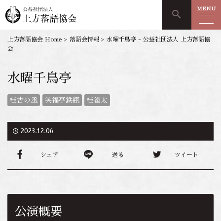
MENU
search
上方落語協会 Home
>
落語会情報
>
水曜千鳥亭 - 公益社団法人 上方落語協
会
水曜千鳥亭
桂吉の丞
笑福亭鉄瓶
桂雀太
access_time
2023.12.06
シェア
送る
ツイート
公演概要