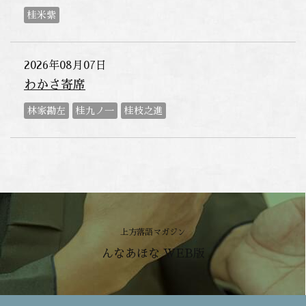
桂米紫
2026年08月07日
わかさ寄席
林家勘左
桂九ノ一
桂枝之進
上方落語マガジン
んなあほな WEB版