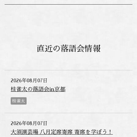
直近の落語会情報
2026年08月07日
桂雀太の落語会in京都
桂雀太
2026年08月07日
大須演芸場 八月定席寄席 寄席を学ぼう！