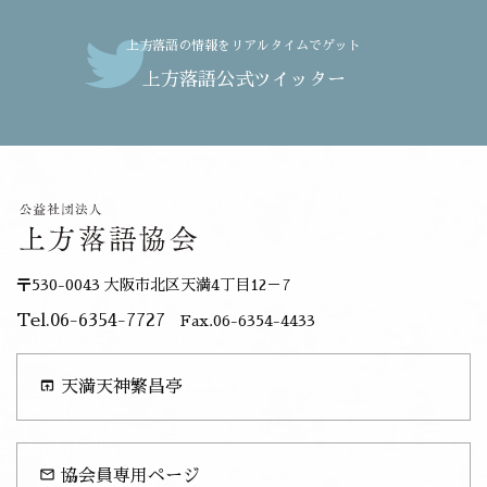
上方落語の情報をリアルタイムでゲット
上方落語公式ツイッター
〒530-0043 大阪市北区天満4丁目12－7
Tel.06-6354-7727
Fax.06-6354-4433
open_in_browser
天満天神繁昌亭
mail_outline
協会員専用ページ