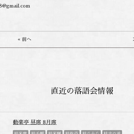
8@gmail.com
« 前へ
直近の落語会情報
動楽亭 昼席 8月席
桂米紫
桂千朝
桂米輝
桂弥壱
桂八十八
桂吉の丞