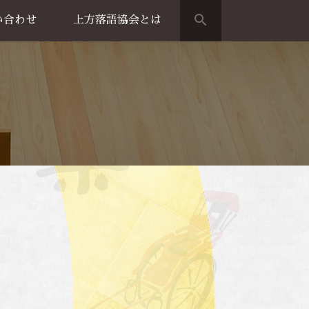
search
い合わせ
上方落語協会とは
演のご案内
上方落語家名鑑
上方落語協会の歴史
団体概要