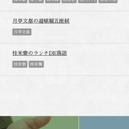
月亭文都の道頓堀五座候
月亭文都
桂米紫のランチDE落語
桂米紫
桂米舞