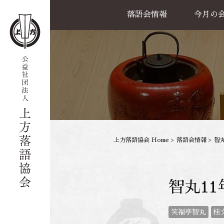
落語会情報
今月の
公演一覧
天満天神繁昌亭
喜楽館
島之内寄席
協力事業
上方落語協会 Home
>
落語会情報
>
智
智丸1
笑福亭智丸
桂