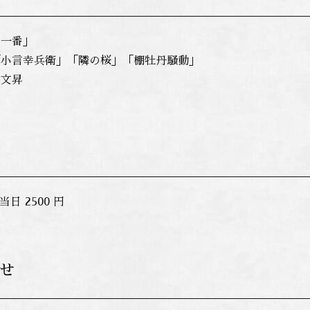
口一番」
「小言幸兵衛」「隣の桜」「棚牡丹騒動」
 文昇
当日 2500 円
せ