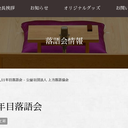
会長挨拶
お知らせ
オリジナルグッズ
お問
グッズ販売
出張公
お買い物方法
落語会情報
丸11年目落語会 - 公益社団法人 上方落語協会
1年目落語会
文昇