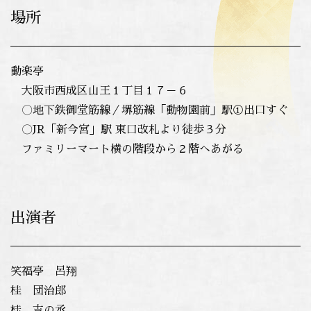
場所
動楽亭
大阪市西成区山王１丁目１７－６
〇地下鉄御堂筋線／堺筋線「動物園前」駅①出口すぐ
〇JR「新今宮」駅 東口改札より徒歩３分
ファミリーマート横の階段から２階へあがる
出演者
笑福亭 呂翔
桂 団治郎
桂 吉の丞