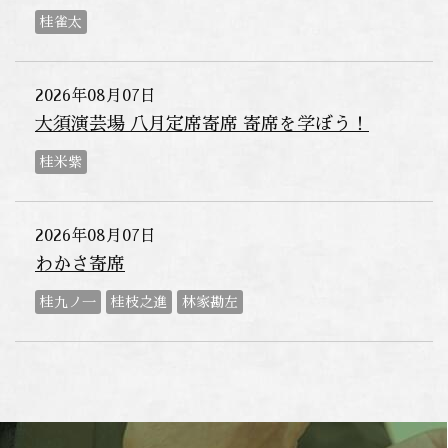
桂雀太
2026年08月07日
大須演芸場 八月定席寄席 寄席を学ぼう！
桂米紫
2026年08月07日
わかさ寄席
桂九ノ一
桂枝之進
林家勘左