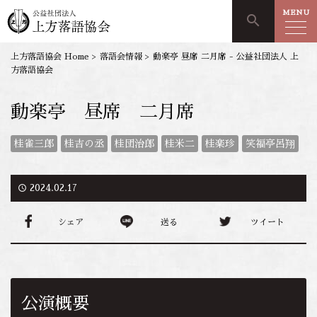
MENU
search
上方落語協会 Home
>
落語会情報
>
動楽亭 昼席 二月席 - 公益社団法人 上
方落語協会
動楽亭 昼席 二月席
桂雀三郎
桂吉の丞
桂団治郎
桂米二
桂楽珍
笑福亭呂翔
access_time
2024.02.17
シェア
送る
ツイート
公演概要