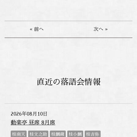
« 前へ
次へ »
直近の落語会情報
2026年08月10日
動楽亭 昼席 8月席
桂南天
桂文之助
桂鯛蔵
桂小鯛
桂吉弥