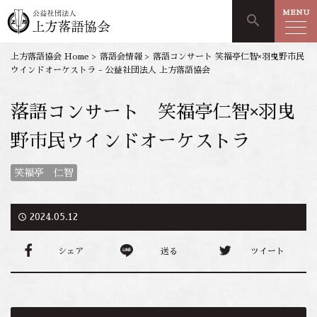
MENU
search
上方落語協会 Home
>
落語会情報
>
落語コンサート 笑福亭仁智×羽曳野市民
ウインドオーケストラ - 公益社団法人 上方落語協会
落語コンサート 笑福亭仁智×羽曳
野市民ウインドオーケストラ
笑福亭 仁智
access_time
2024.05.12
シェア
送る
ツイート