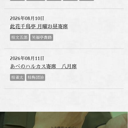
2026年08月10日
此花千鳥亭 月曜お昼寄席
桂文五郎
笑福亭喬路
2026年08月11日
あべのハルカス寄席 八月席
桂雀太
桂梅団治