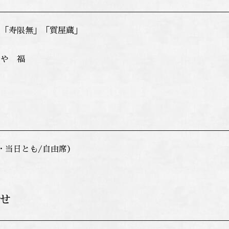
 「寿限無」「質屋蔵」
け
しや 福
約・当日とも/自由席）
せ