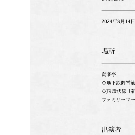
2024年8月1
場所
動楽亭
♢地下鉄御堂筋
♢JR環状線「
ファミリーマー
出演者