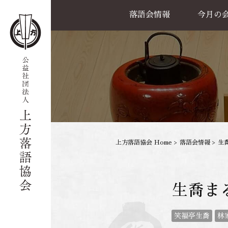
落語会情報
今月の
公演一覧
天満天神繁昌亭
喜楽館
島之内寄席
協力事業
上方落語協会 Home
>
落語会情報
>
生
生喬ま
笑福亭生喬
林