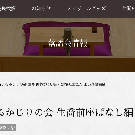
会長挨拶
お知らせ
オリジナルグッズ
お問
グッズ販売
出張公
お買い物方法
落語会情報
喬まるかじりの会 生喬前座ばなし編 - 公益社団法人 上方落語協会
るかじりの会 生喬前座ばなし編
家染団治