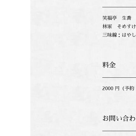
笑福亭 生喬
林家 そめす
三味線：はや
料金
2000 円（予
お問い合わ