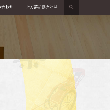
search
い合わせ
上方落語協会とは
演のご案内
上方落語家名鑑
上方落語協会の歴史
団体概要