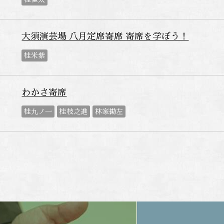
大須演芸場 八月定席寄席 寄席を学ぼう！
桂米紫
わかさ寄席
桂九ノ一
桂枝之進
林家勘左