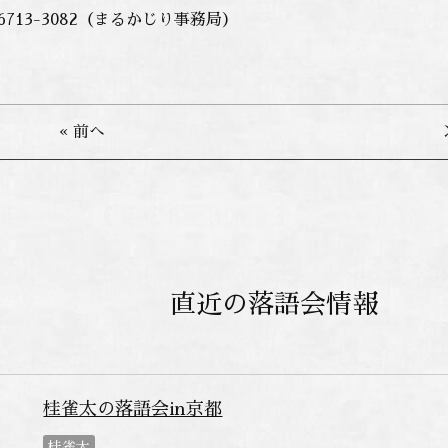
6-6713-3082（まるかじり事務局）
« 前へ
直近の落語会情報
桂雀太の落語会in京都
桂雀太