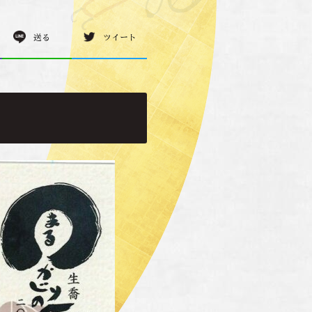
送る
ツイート