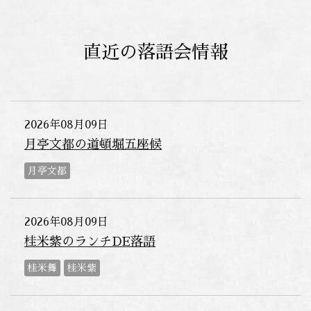
直近の落語会情報
2026年08月09日
月亭文都の道頓堀五座候
月亭文都
2026年08月09日
桂米紫のランチDE落語
桂米舞
桂米紫