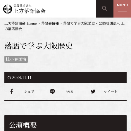
MENU
search
上方落語協会 Home
>
落語会情報
>
落語で学ぶ大阪歴史 - 公益社団法人 上
方落語協会
落語で学ぶ大阪歴史
桂小春団治
access_time
2024.11.11
シェア
送る
ツイート
公演概要