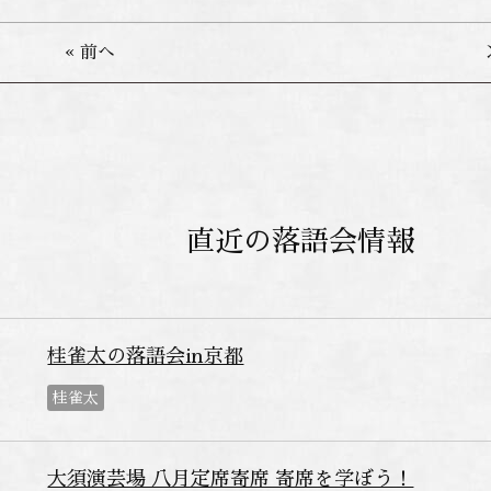
« 前へ
直近の落語会情報
桂雀太の落語会in京都
桂雀太
大須演芸場 八月定席寄席 寄席を学ぼう！