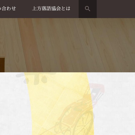
search
い合わせ
上方落語協会とは
演のご案内
上方落語家名鑑
上方落語協会の歴史
団体概要