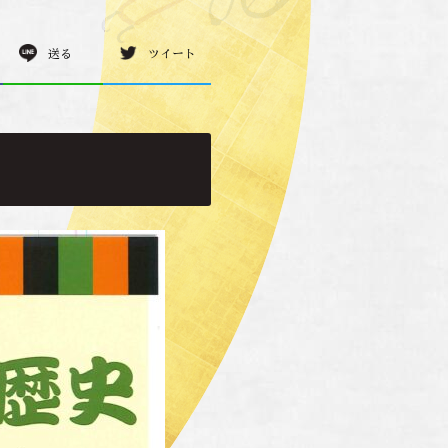
送る
ツイート