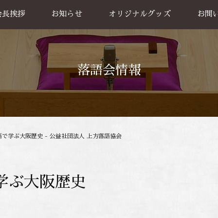
会長挨拶
お知らせ
オリジナルグッズ
お問
グッズ販売
出張公
お買い物方法
落語会情報
語で学ぶ大阪歴史 - 公益社団法人 上方落語協会
学ぶ大阪歴史