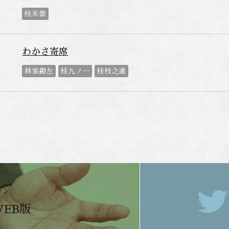
桂米紫
わかさ寄席
林家勘左
桂九ノ一
桂枝之進
ジン
WEB版