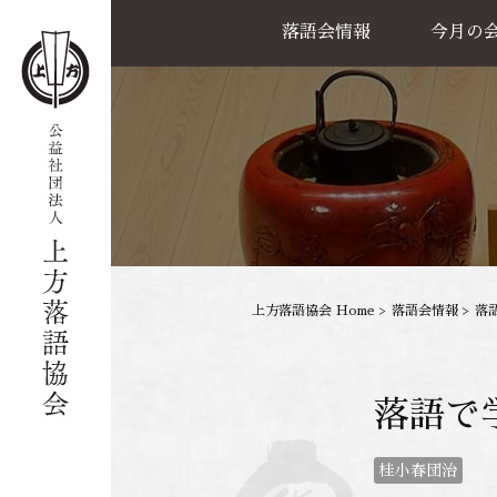
落語会情報
今月の
公演一覧
天満天神繁昌亭
喜楽館
島之内寄席
協力事業
上方落語協会 Home
>
落語会情報
>
落
落語で
桂小春団治