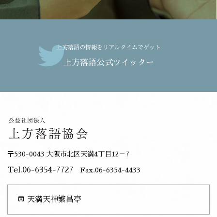
上方落語の情報をリアルタイムでゲット
上方落語公式ツイッター
〒530-0043 大阪市北区天満4丁目12－7
Tel.06-6354-7727
Fax.06-6354-4433
open_in_browser
天満天神繁昌亭