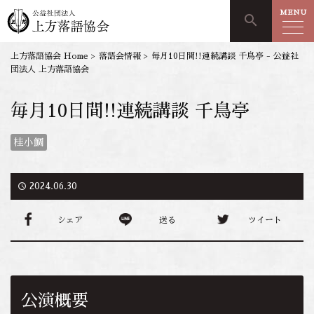
MENU
search
上方落語協会 Home
>
落語会情報
>
毎月10日間!!連続講談 千鳥亭 - 公益社
団法人 上方落語協会
毎月10日間!!連続講談 千鳥亭
桂小鯛
access_time
2024.06.30
シェア
送る
ツイート
公演概要