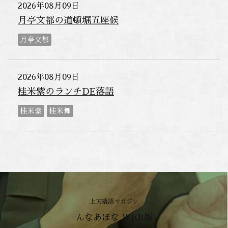
2026年08月09日
月亭文都の道頓堀五座候
月亭文都
2026年08月09日
桂米紫のランチDE落語
桂米紫
桂米舞
上方落語マガジン
んなあほな WEB版