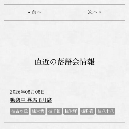
« 前へ
次へ »
直近の落語会情報
2026年08月08日
動楽亭 昼席 8月席
桂吉の丞
桂米紫
桂千朝
桂米輝
桂弥壱
桂八十八