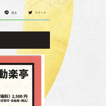
送る
ツイート