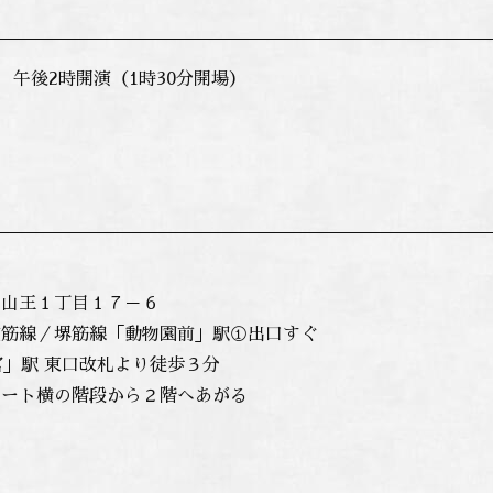
） 午後2時開演（1時30分開場）
山王１丁目１７－６
筋線／堺筋線「動物園前」駅①出口すぐ
」駅 東口改札より徒歩３分
ート横の階段から２階へあがる