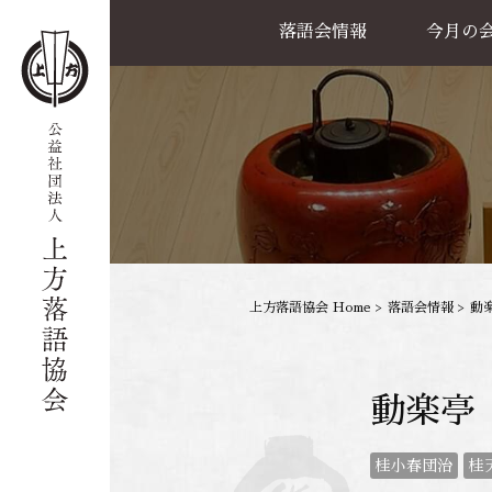
落語会情報
今月の
公演一覧
天満天神繁昌亭
喜楽館
島之内寄席
協力事業
上方落語協会 Home
>
落語会情報
>
動
動楽亭
桂小春団治
桂