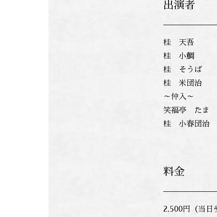
出演者
桂 天吾
桂 小鯛
桂 そうば
桂 米団治
～仲入～
笑福亭 たま
桂 小春団治
料金
2,500円（当