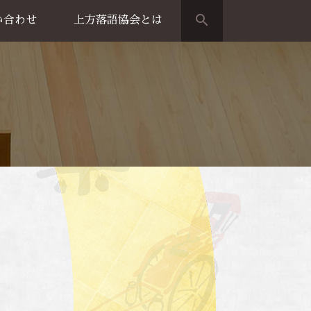
search
い合わせ
上方落語協会とは
演のご案内
上方落語家名鑑
上方落語協会の歴史
団体概要