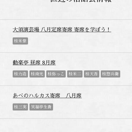
大須演芸場 八月定席寄席 寄席を学ぼう！
桂米紫
動楽亭 昼席 8月席
桂力造
桂南光
桂弥っこ
桂米二
桂天吾
桂惣兵衛
あべのハルカス寄席 八月席
桂三実
笑福亭生喬