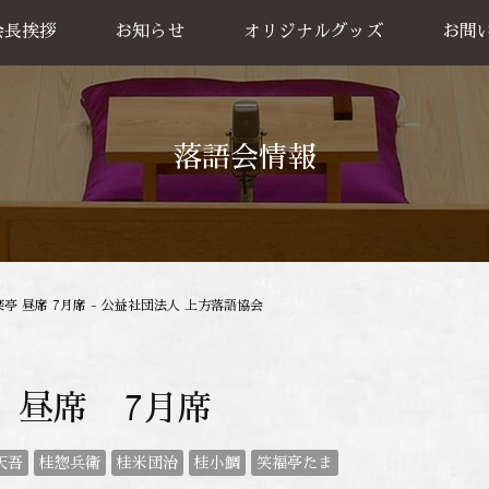
会長挨拶
お知らせ
オリジナルグッズ
お問
グッズ販売
出張公
お買い物方法
落語会情報
楽亭 昼席 7月席 - 公益社団法人 上方落語協会
 昼席 7月席
天吾
桂惣兵衛
桂米団治
桂小鯛
笑福亭たま