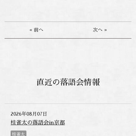
« 前へ
次へ »
直近の落語会情報
2026年08月07日
桂雀太の落語会in京都
桂雀太