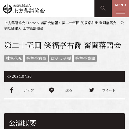
MENU
search
上方落語協会 Home
>
落語会情報
>
第二十五回 笑福亭右喬 奮闘落語会 - 公
益社団法人 上方落語協会
第二十五回 笑福亭右喬 奮闘落語会
林家花丸
笑福亭右喬
はやしや福
笑福亭喬路
access_time
2024.07.20
シェア
送る
ツイート
公演概要