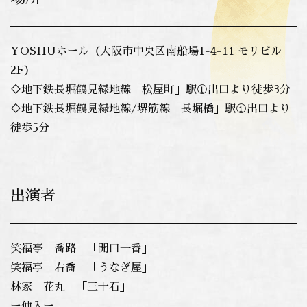
YOSHUホール（大阪市中央区南船場1-4-11 モリビル
2F）
♢地下鉄長堀鶴見緑地線「松屋町」駅①出口より徒歩3分
♢地下鉄長堀鶴見緑地線/堺筋線「長堀橋」駅①出口より
徒歩5分
出演者
笑福亭 喬路 「開口一番」
笑福亭 右喬 「うなぎ屋」
林家 花丸 「三十石」
ー仲入ー