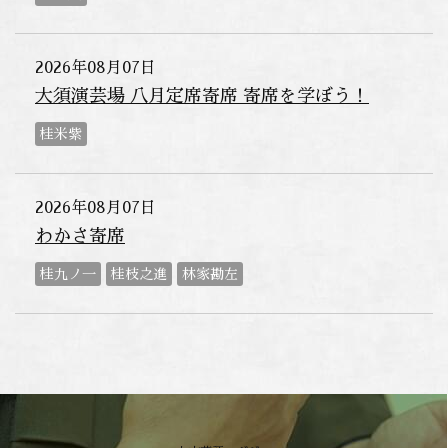
2026年08月07日
大須演芸場 八月定席寄席 寄席を学ぼう！
桂米紫
2026年08月07日
わかさ寄席
桂九ノ一
桂枝之進
林家勘左