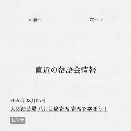
« 前へ
次へ »
直近の落語会情報
2026年08月06日
大須演芸場 八月定席寄席 寄席を学ぼう！
桂米紫