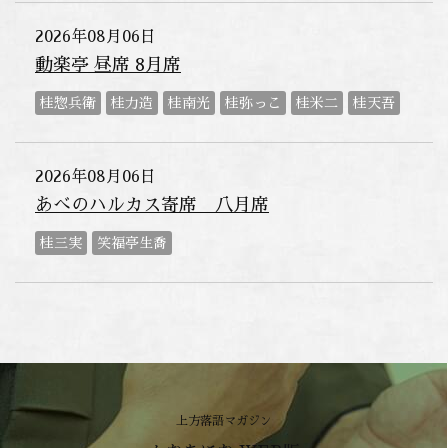
2026年08月06日
動楽亭 昼席 8月席
桂惣兵衛
桂力造
桂南光
桂弥っこ
桂米二
桂天吾
2026年08月06日
あべのハルカス寄席 八月席
桂三実
笑福亭生喬
上方落語マガジン