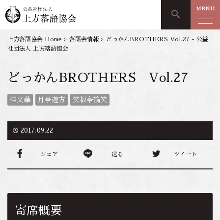
MENU
search
上方落語協会 Home
>
落語会情報
>
どっかんBROTHERS Vol.27 - 公益
社団法人 上方落語協会
どっかんBROTHERS Vol.27
桂文華
月亭遊方
笑福亭鶴笑
access_time
2017.09.22
シェア
送る
ツイート
寄席概要