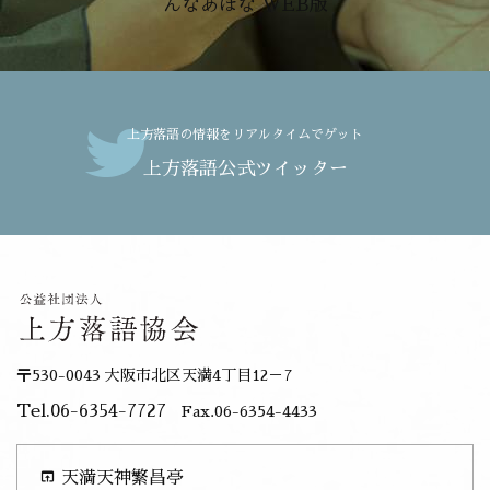
んなあほな WEB版
上方落語の情報をリアルタイムでゲット
上方落語公式ツイッター
〒530-0043 大阪市北区天満4丁目12－7
Tel.06-6354-7727
Fax.06-6354-4433
open_in_browser
天満天神繁昌亭