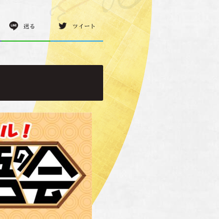
送る
ツイート