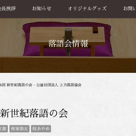
会長挨拶
お知らせ
オリジナルグッズ
お問
グッズ販売
出張公
お買い物方法
落語会情報
86回 新世紀落語の会 - 公益社団法人 上方落語協会
回 新世紀落語の会
文都
林家染太
桂あやめ