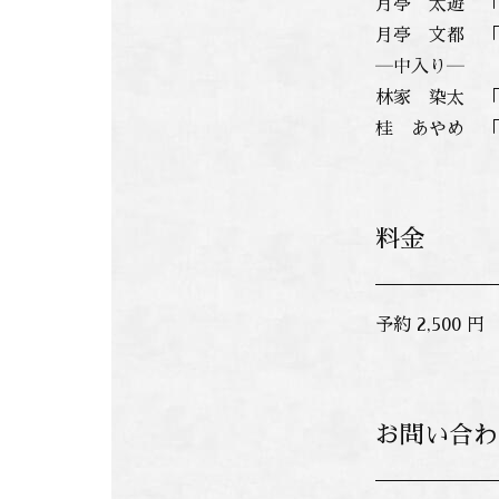
月亭 太遊 
月亭 文都 
―中入り―
林家 染太 
桂 あやめ 
料金
予約 2,500 円
お問い合わ