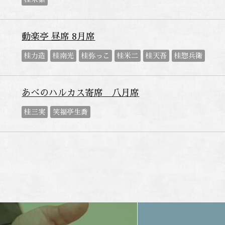
動楽亭 昼席 8月席
桂力造
桂南光
桂弥っこ
桂米二
桂天吾
桂惣兵衛
あべのハルカス寄席 八月席
桂三実
笑福亭生喬