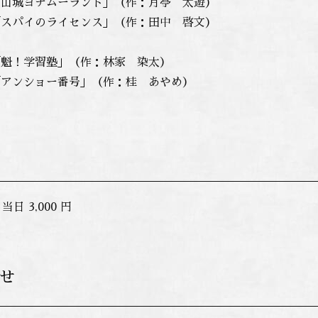
「山城ヨチムーランド」（作：月亭 太遊）
「スパイのライセンス」（作：田中 啓文）
「魁！学習塾」（作：林家 染太）
「アンショー番号」（作：桂 あやめ）
 当日 3,000 円
せ