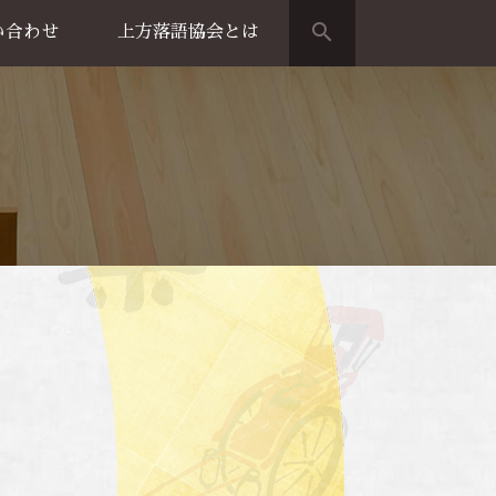
search
い合わせ
上方落語協会とは
演のご案内
上方落語家名鑑
上方落語協会の歴史
団体概要