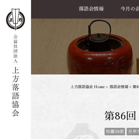
落語会情報
今月の
公演一覧
天満天神繁昌亭
喜楽館
島之内寄席
協力事業
上方落語協会 Home
>
落語会情報
>
第
第86
桂慶治朗
月亭