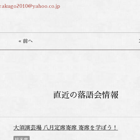
irakugo2010@yahoo.co.jp
« 前へ
直近の落語会情報
大須演芸場 八月定席寄席 寄席を学ぼう！
桂米紫