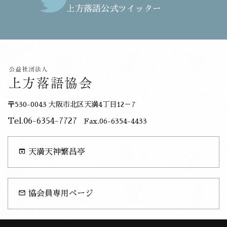
上方落語公式ツイッター
〒530-0043 大阪市北区天満4丁目12－7
Tel.06-6354-7727
Fax.06-6354-4433
open_in_browser
天満天神繁昌亭
mail_outline
協会員専用ページ