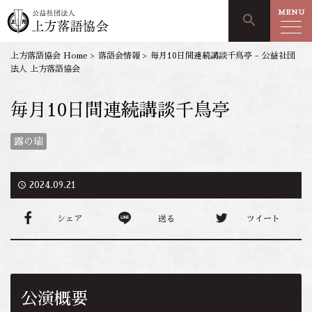
MENU
search
上方落語協会 Home
>
落語会情報
>
毎月10日間
連続講談千鳥亭 - 公益社団
法人 上方落語協会
毎月10日間
連続講談千鳥亭
露の瑞
access_time
2024.09.21
シェア
送る
ツイート
公演概要