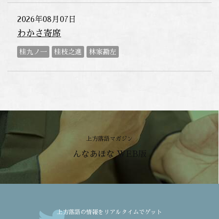
2026年08月07日
わかさ寄席
桂九ノ一
桂枝之進
林家勘左
上方落語マガジン
んなあほな WEB版
上方落語の情報をリアルタイムでゲット