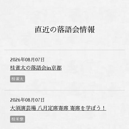
直近の落語会情報
2026年08月07日
桂雀太の落語会in京都
桂雀太
2026年08月07日
大須演芸場 八月定席寄席 寄席を学ぼう！
桂米紫