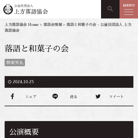
MENU
search
上方落語協会 Home
>
落語会情報
>
落語と和菓子の会 - 公益社団法人 上方
落語協会
落語と和菓子の会
林家笑丸
access_time
2024.10.25
シェア
送る
ツイート
公演概要