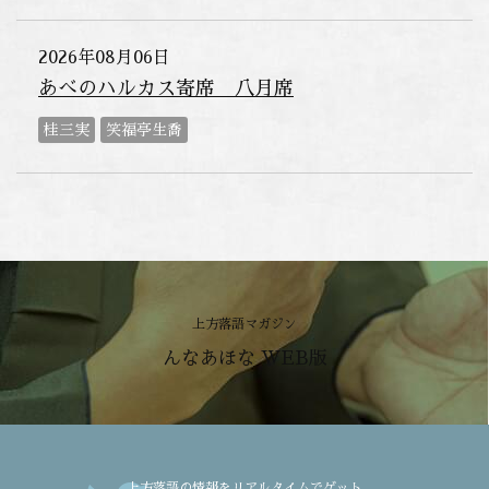
2026年08月06日
あべのハルカス寄席 八月席
桂三実
笑福亭生喬
上方落語マガジン
んなあほな WEB版
上方落語の情報をリアルタイムでゲット