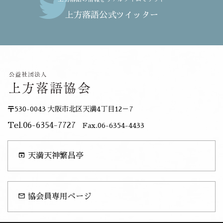
上方落語公式ツイッター
〒530-0043 大阪市北区天満4丁目12－7
Tel.06-6354-7727
Fax.06-6354-4433
open_in_browser
天満天神繁昌亭
mail_outline
協会員専用ページ