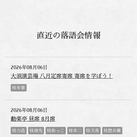
直近の落語会情報
2026年08月06日
大須演芸場 八月定席寄席 寄席を学ぼう！
桂米紫
2026年08月06日
動楽亭 昼席 8月席
桂力造
桂南光
桂弥っこ
桂米二
桂天吾
桂惣兵衛