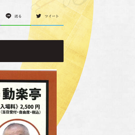
送る
ツイート