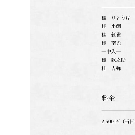
桂 りょうば
桂 小鯛
桂 紅雀
桂 南光
―中入―
桂 歌之助
桂 吉弥
料金
2,500 円（