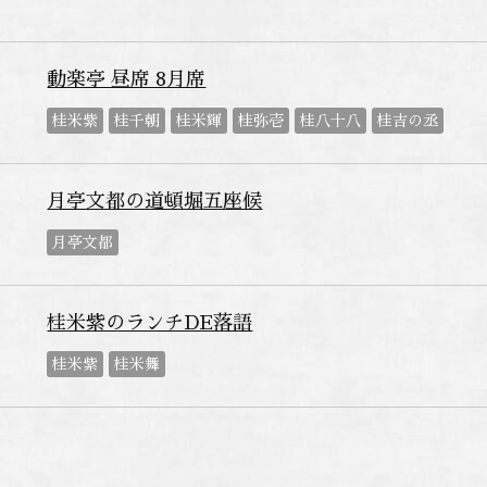
動楽亭 昼席 8月席
桂米紫
桂千朝
桂米輝
桂弥壱
桂八十八
桂吉の丞
月亭文都の道頓堀五座候
月亭文都
桂米紫のランチDE落語
桂米紫
桂米舞