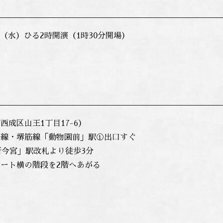
4日（水）ひる2時開演（1時30分開場）
西成区山王1丁目17-6）
筋線・堺筋線「動物園前」駅①出口すぐ
新今宮」駅改札より徒歩3分
ート横の階段を2階へあがる