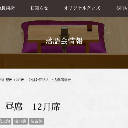
会長挨拶
お知らせ
オリジナルグッズ
お問
グッズ販売
出張公
お買い物方法
落語会情報
亭 昼席 12月席 - 公益社団法人 上方落語協会
 昼席 12月席
歌之助
桂小鯛
桂吉弥