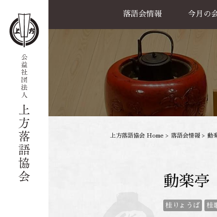
落語会情報
今月の
公演一覧
天満天神繁昌亭
喜楽館
島之内寄席
協力事業
上方落語協会 Home
>
落語会情報
>
動楽
動楽亭
桂りょうば
桂