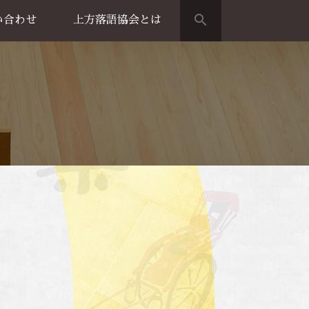
search
い合わせ
上方落語協会とは
演のご案内
上方落語家名鑑
上方落語協会の歴史
団体概要