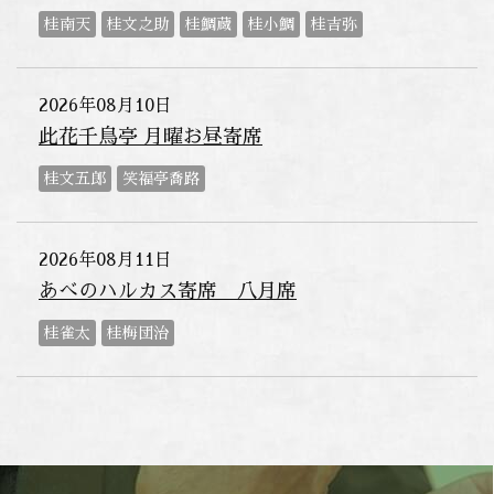
桂南天
桂文之助
桂鯛蔵
桂小鯛
桂吉弥
2026年08月10日
此花千鳥亭 月曜お昼寄席
桂文五郎
笑福亭喬路
2026年08月11日
あべのハルカス寄席 八月席
桂雀太
桂梅団治