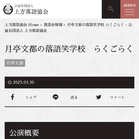
MENU
search
上方落語協会 Home
>
落語会情報
>
月亭文都の落語笑学校 らくごらく - 公
益社団法人 上方落語協会
月亭文都の落語笑学校 らくごらく
月亭文都
access_time
2025.03.30
シェア
送る
ツイート
公演概要