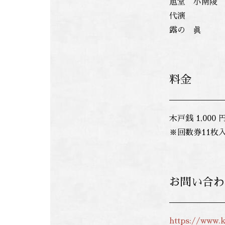
旭堂 小南陵
代演
露の 眞
料金
木戸銭 1,000 
※回数券11枚入
お問い合わ
https://www.k