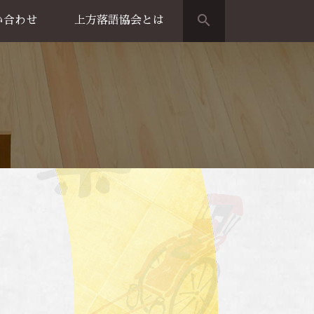
search
い合わせ
上方落語協会とは
演のご案内
上方落語家名鑑
上方落語協会の歴史
団体概要