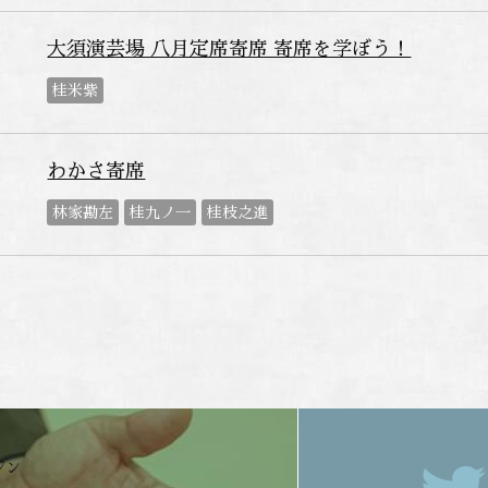
大須演芸場 八月定席寄席 寄席を学ぼう！
桂米紫
わかさ寄席
林家勘左
桂九ノ一
桂枝之進
ジン