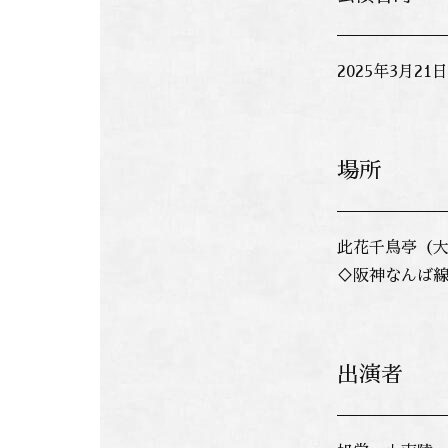
2025年3月2
場所
此花千鳥亭（大
♢阪神なんば線
出演者