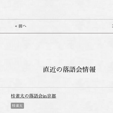
« 前へ
直近の落語会情報
桂雀太の落語会in京都
桂雀太