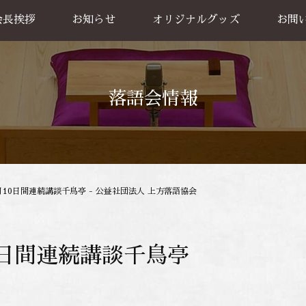
会長挨拶
お知らせ
オリジナルグッズ
お問
グッズ販売
出張公
お買い物方法
落語会情報
月10日間
連続講談千鳥亭 - 公益社団法人 上方落語協会
日間
連続講談千鳥亭