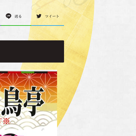
送る
ツイート