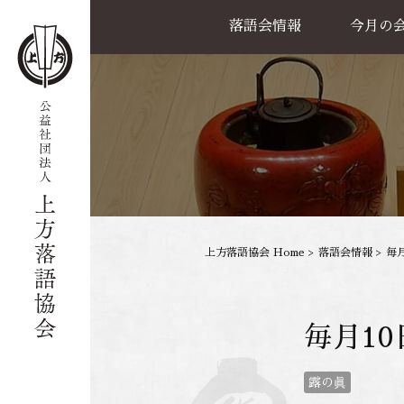
落語会情報
今月の
公演一覧
天満天神繁昌亭
喜楽館
島之内寄席
協力事業
上方落語協会 Home
>
落語会情報
>
毎
毎月10
露の眞