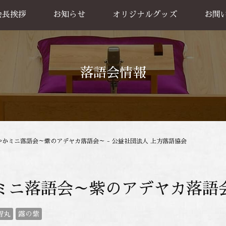
会長挨拶
お知らせ
オリジナルグッズ
お問
グッズ販売
出張公
お買い物方法
落語会情報
やかミニ落語会～紫のアデヤカ落語会～ - 公益社団法人 上方落語協会
ミニ落語会～紫のアデヤカ落語
智丸
露の紫