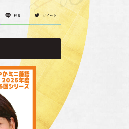
送る
ツイート