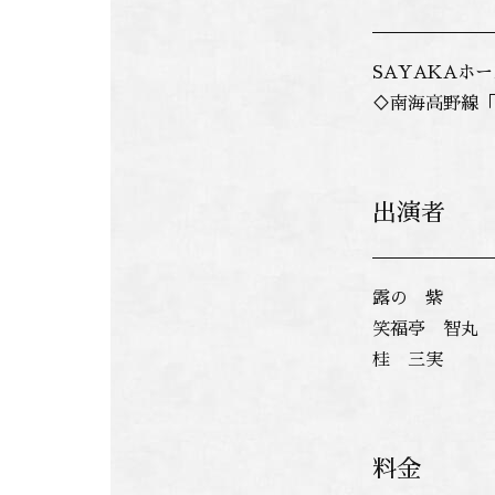
SAYAKAホ
♢南海高野線「
出演者
露の 紫
笑福亭 智丸
桂 三実
料金