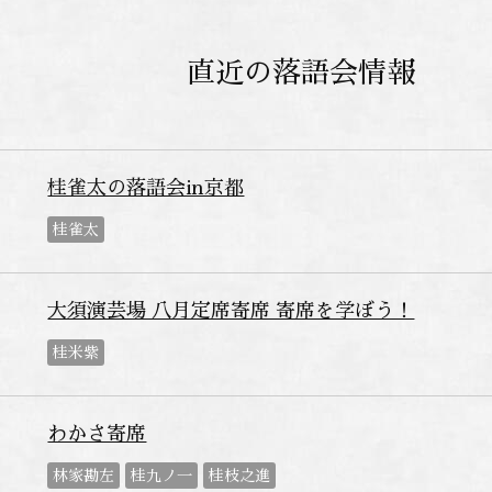
直近の落語会情報
桂雀太の落語会in京都
桂雀太
大須演芸場 八月定席寄席 寄席を学ぼう！
桂米紫
わかさ寄席
林家勘左
桂九ノ一
桂枝之進