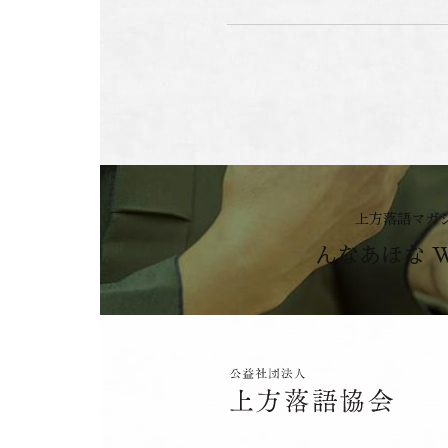
上方落語マガ
んなあほな 