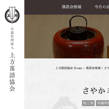
落語会情報
今月の
公演一覧
天満天神繁昌亭
喜楽館
島之内寄席
協力事業
上方落語協会 Home
>
落語会情報
>
さ
さやか
桂三実
笑福亭