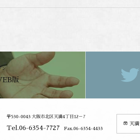
ジン
WEB版
〒530-0043 大阪市北区天満4丁目12－7
open_in_browser
天満
Tel.06-6354-7727
Fax.06-6354-4433