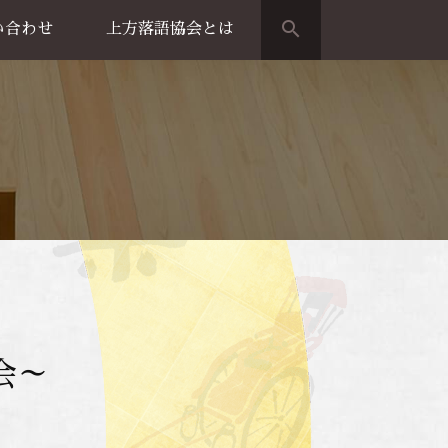
search
い合わせ
上方落語協会とは
演のご案内
上方落語家名鑑
上方落語協会の歴史
団体概要
会～