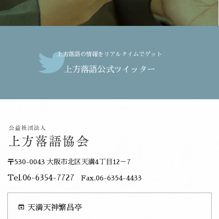
上方落語の情報をリアルタイムでゲット
上方落語公式ツイッター
〒530-0043 大阪市北区天満4丁目12－7
Tel.06-6354-7727
Fax.06-6354-4433
open_in_browser
天満天神繁昌亭