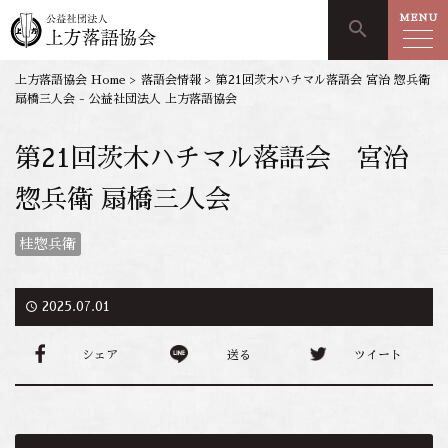
MENU
search
上方落語協会 Home
>
落語会情報
>
第21回茨木ハチマル落語会 宮治 惣兵衛
扇橋三人会 - 公益社団法人 上方落語協会
第21回茨木ハチマル落語会 宮治
惣兵衛 扇橋三人会
桂惣兵衛
access_time
2025.07.01
シェア
送る
ツイート