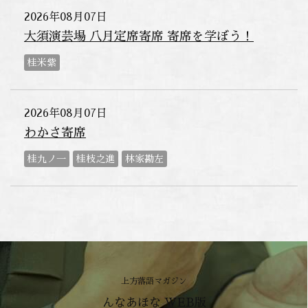
2026年08月07日
大須演芸場 八月定席寄席 寄席を学ぼう！
桂米紫
2026年08月07日
わかさ寄席
桂九ノ一
桂枝之進
林家勘左
上方落語マガジン
んなあほな WEB版