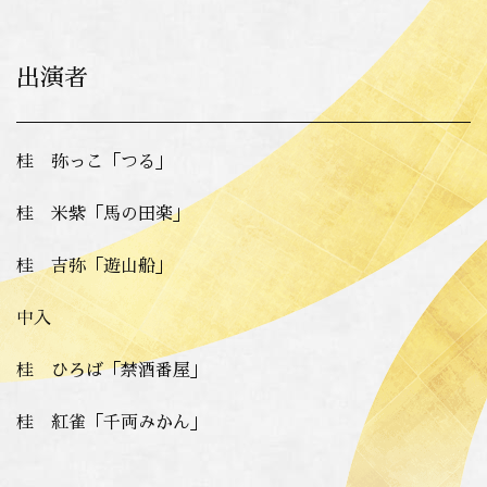
出演者
桂 弥っこ「つる」
桂 米紫「馬の田楽」
桂 吉弥「遊山船」
中入
桂 ひろば「禁酒番屋」
桂 紅雀「千両みかん」