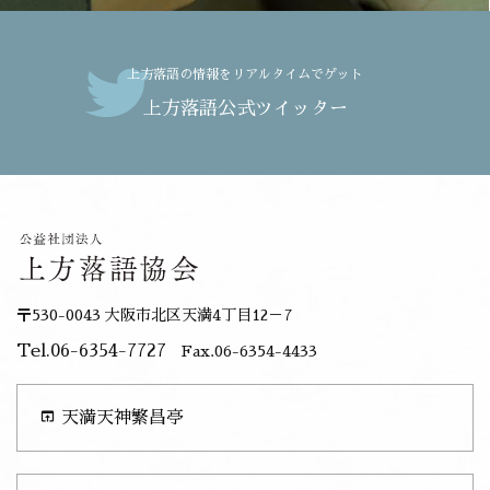
上方落語の情報をリアルタイムでゲット
上方落語公式ツイッター
〒530-0043 大阪市北区天満4丁目12－7
Tel.06-6354-7727
Fax.06-6354-4433
open_in_browser
天満天神繁昌亭