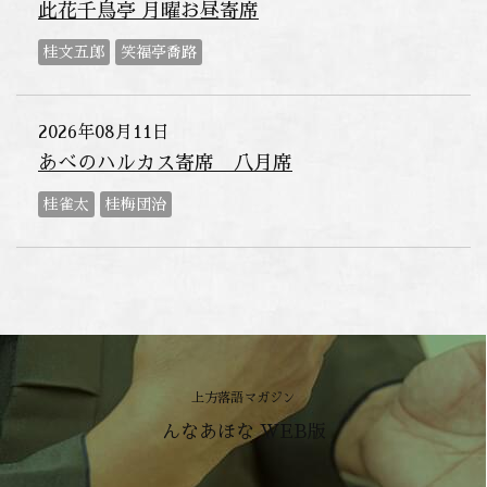
此花千鳥亭 月曜お昼寄席
桂文五郎
笑福亭喬路
2026年08月11日
あべのハルカス寄席 八月席
桂雀太
桂梅団治
上方落語マガジン
んなあほな WEB版