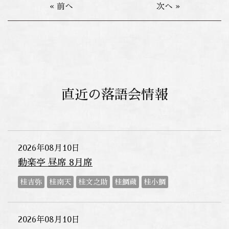
« 前へ
次へ »
直近の落語会情報
2026年08月10日
動楽亭 昼席 8月席
桂吉弥
桂南天
桂文之助
桂鯛蔵
桂小鯛
2026年08月10日