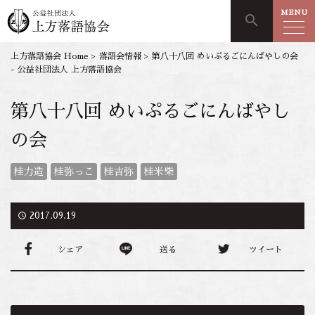
MENU
search
上方落語協会 Home
>
落語会情報
>
第八十八回 めいぷるごにんばやしの会
- 公益社団法人 上方落語協会
第八十八回 めいぷるごにんばやし
の会
桂力造
桂弥っこ
桂吉弥
桂米柴
access_time
2017.09.19
シェア
送る
ツイート