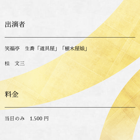
出演者
笑福亭 生喬「道具屋」「植木屋娘」
桂 文三
料金
当日のみ 1,500 円