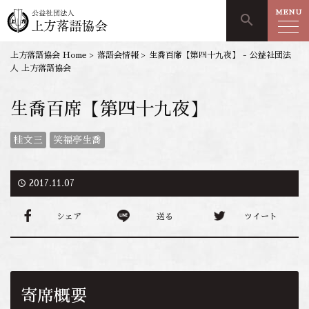
MENU
search
上方落語協会 Home
>
落語会情報
>
生喬百席【第四十九夜】 - 公益社団法
人 上方落語協会
生喬百席【第四十九夜】
桂文三
笑福亭生喬
access_time
2017.11.07
シェア
送る
ツイート
寄席概要