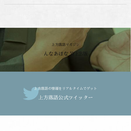
上方落語マガジン
んなあほな WEB版
上方落語の情報をリアルタイムでゲット
上方落語公式ツイッター