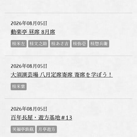
2026年08月05日
動楽亭 昼席 8月席
桂米左
桂文之助
桂あさ吉
桂弥壱
桂惣兵衛
2026年08月05日
大須演芸場 八月定席寄席 寄席を学ぼう！
桂米紫
2026年08月05日
百年長屋・遊方基地＃13
笑福亭鉄瓶
月亭遊方