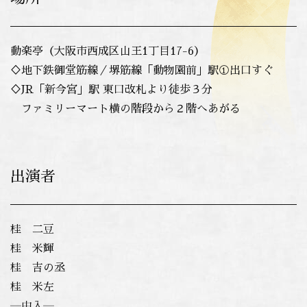
動楽亭（大阪市西成区山王1丁目17-6）
♢地下鉄御堂筋線／堺筋線「動物園前」駅①出口すぐ
♢
JR「新今宮」駅 東口改札より徒歩３分
ファミリーマート横の階段から２階へあがる
出演者
桂 二豆
桂 米輝
桂 吉の丞
桂 米左
―中入―