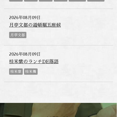
2026年08月09日
月亭文都の道頓堀五座候
月亭文都
2026年08月09日
桂米紫のランチDE落語
桂米紫
桂米舞