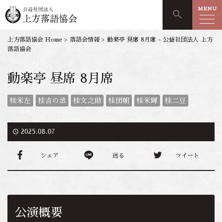
MENU
search
上方落語協会 Home
>
落語会情報
>
動楽亭 昼席 8月席 - 公益社団法人 上方
落語協会
動楽亭 昼席 8月席
桂米左
桂吉の丞
桂文之助
桂団朝
桂米輝
桂二豆
access_time
2025.08.07
シェア
送る
ツイート
公演概要