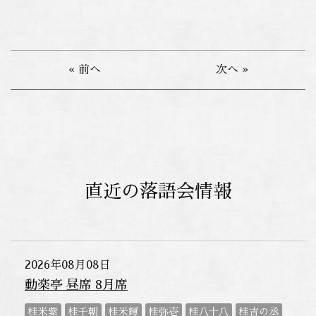
« 前へ
次へ »
直近の落語会情報
2026年08月08日
動楽亭 昼席 8月席
桂米紫
桂千朝
桂米輝
桂弥壱
桂八十八
桂吉の丞