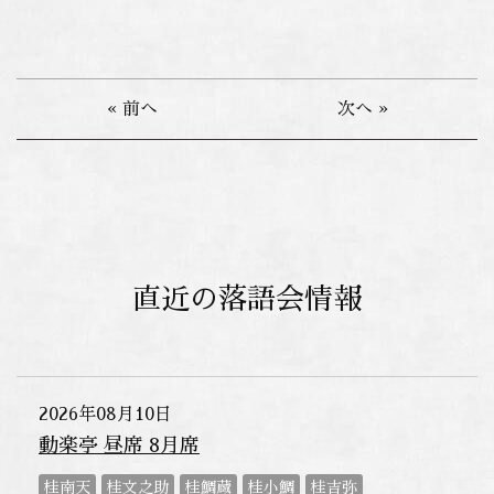
« 前へ
次へ »
直近の落語会情報
2026年08月10日
動楽亭 昼席 8月席
桂南天
桂文之助
桂鯛蔵
桂小鯛
桂吉弥