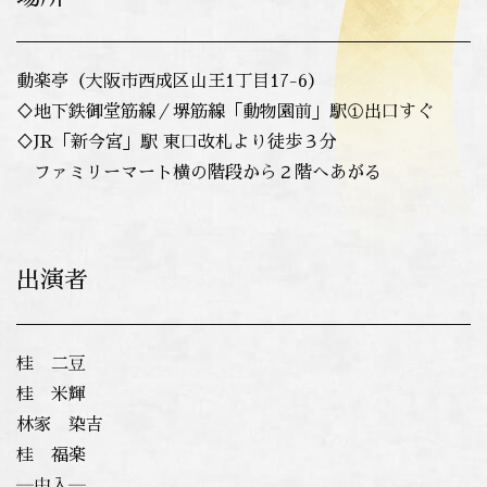
動楽亭（大阪市西成区山王1丁目17-6）
♢地下鉄御堂筋線／堺筋線「動物園前」駅①出口すぐ
♢
JR「新今宮」駅 東口改札より徒歩３分
ファミリーマート横の階段から２階へあがる
出演者
桂 二豆
桂 米輝
林家 染吉
桂 福楽
―中入―