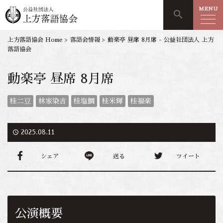
MENU
search
上方落語協会 Home
>
落語会情報
>
動楽亭 昼席 8月席 - 公益社団法人 上方
落語協会
動楽亭 昼席 8月席
桂二豆
林家染吉
桂塩鯛
桂米輝
桂福楽
access_time
2025.08.11
シェア
送る
ツイート
公演概要