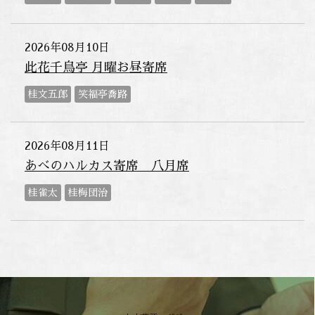
2026年08月10日
此花千鳥亭 月曜お昼寄席
桂文五郎
笑福亭喬路
2026年08月11日
あべのハルカス寄席 八月席
桂雀太
桂梅団治