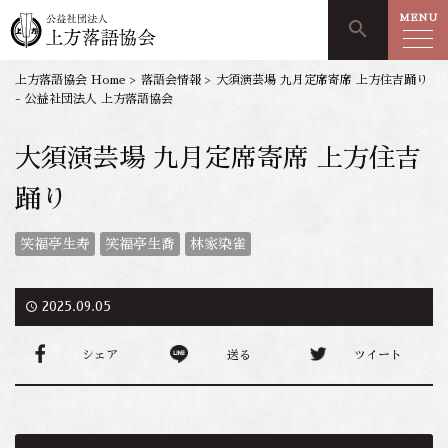
MENU
search
上方落語協会 Home
>
落語会情報
>
大須演芸場 九月定席寄席 上方住吉踊り
- 公益社団法人 上方落語協会
大須演芸場 九月定席寄席 上方住吉
踊り
笑福亭生寿
笑福亭生喬
林家染雀
access_time
2025.09.05
シェア
送る
ツイート