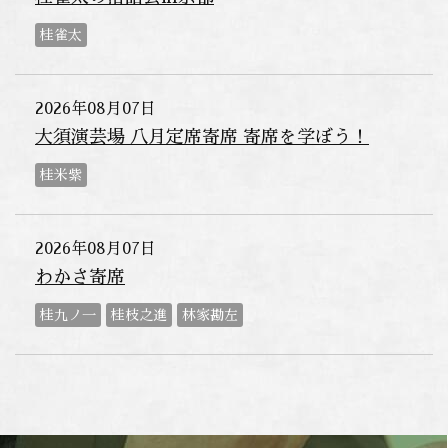
桂雀太
2026年08月07日
大須演芸場 八月定席寄席 寄席を学ぼう！
桂米紫
2026年08月07日
わかさ寄席
桂九ノ一
桂枝之進
林家勘左