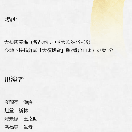
場所
大須演芸場（名古屋市中区大須2-19-39）
◇地下鉄鶴舞線「大須観音」駅2番出口より徒歩5分
出演者
登龍亭 獅鉃
旭堂 鱗林
豊来家 玉之助
笑福亭 生寿