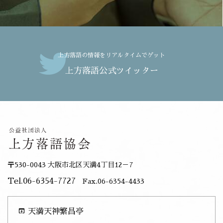
上方落語の情報をリアルタイムでゲット
上方落語公式ツイッター
〒530-0043 大阪市北区天満4丁目12－7
Tel.06-6354-7727
Fax.06-6354-4433
open_in_browser
天満天神繁昌亭