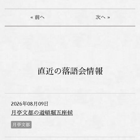
« 前へ
次へ »
直近の落語会情報
2026年08月09日
月亭文都の道頓堀五座候
月亭文都