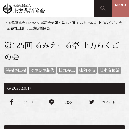
MENU
search
上方落語協会 Home
>
落語会情報
>
第125回 るみえーる亭 上方らくごの会
- 公益社団法人 上方落語協会
第125回 るみえーる亭 上方らくご
の会
笑福亭仁福
はやしや絹代
桂九寿玉
桂阿か枝
桂小春団治
access_time
2025.10.17
シェア
送る
ツイート