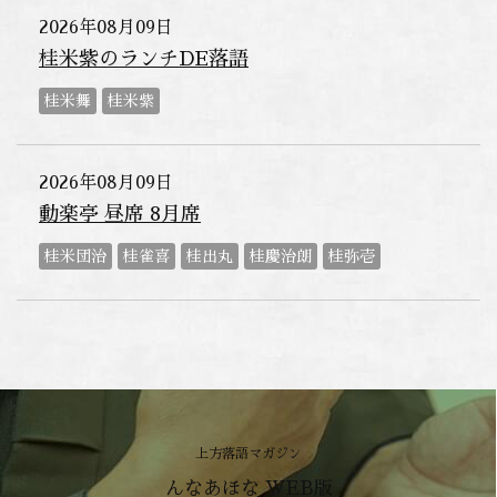
2026年08月09日
桂米紫のランチDE落語
桂米舞
桂米紫
2026年08月09日
動楽亭 昼席 8月席
桂米団治
桂雀喜
桂出丸
桂慶治朗
桂弥壱
上方落語マガジン
んなあほな WEB版