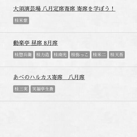
大須演芸場 八月定席寄席 寄席を学ぼう！
桂米紫
動楽亭 昼席 8月席
桂惣兵衛
桂力造
桂南光
桂弥っこ
桂米二
桂天吾
あべのハルカス寄席 八月席
桂三実
笑福亭生喬