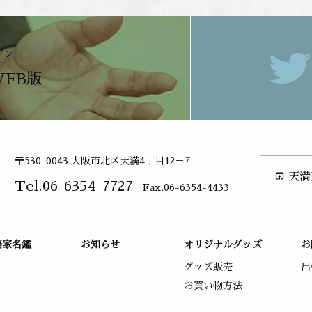
ジン
WEB版
〒530-0043 大阪市北区天満4丁目12－7
open_in_browser
天満
Tel.06-6354-7727
Fax.06-6354-4433
語家名鑑
お知らせ
オリジナルグッズ
お
グッズ販売
出
お買い物方法