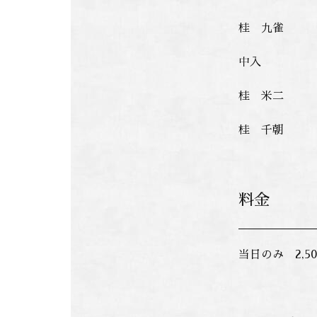
桂 九雀
中入
桂 米二
桂 千朝
料金
当日のみ 2,5