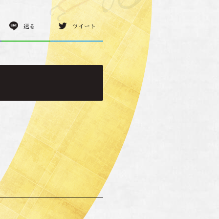
送る
ツイート