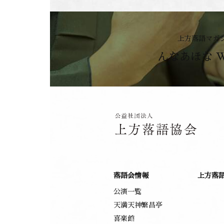
上方落語マガ
んなあほな 
落語会情報
上方落
公演一覧
天満天神繁昌亭
喜楽館