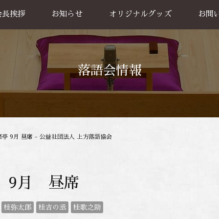
会長挨拶
お知らせ
オリジナルグッズ
お問
グッズ販売
出張公
お買い物方法
落語会情報
亭 9月 昼席 - 公益社団法人 上方落語協会
 9月 昼席
桂弥太郎
桂吉の丞
桂歌之助