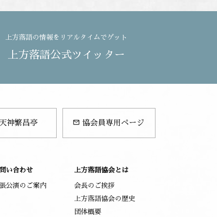
上方落語の情報をリアルタイムでゲット
上方落語公式ツイッター
mail_outline
天神繁昌亭
協会員専用ページ
問い合わせ
上方落語協会とは
張公演のご案内
会長のご挨拶
上方落語協会の歴史
団体概要