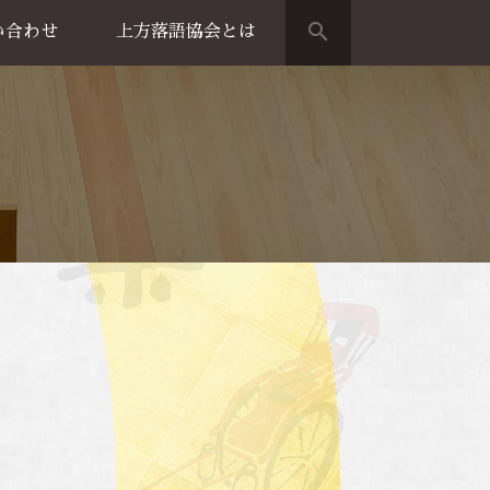
search
い合わせ
上方落語協会とは
演のご案内
上方落語家名鑑
上方落語協会の歴史
団体概要