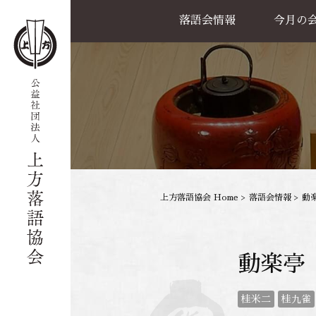
落語会情報
今月の
公演一覧
天満天神繁昌亭
喜楽館
島之内寄席
協力事業
上方落語協会 Home
>
落語会情報
>
動楽
動楽亭
桂米二
桂九雀