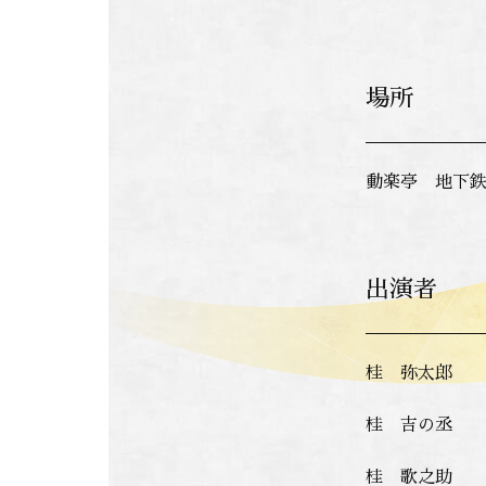
場所
動楽亭 地下鉄
出演者
桂 弥太郎
桂 吉の丞
桂 歌之助