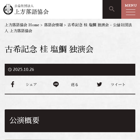
MENU
search
上方落語協会 Home
>
落語会情報
>
古希記念 桂 塩鯛 独演会 - 公益社団法
人 上方落語協会
古希記念 桂 塩鯛 独演会
access_time
2025.10.26
シェア
送る
ツイート
公演概要