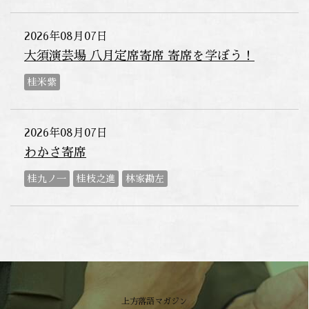
2026年08月07日
大須演芸場 八月定席寄席 寄席を学ぼう！
桂米紫
2026年08月07日
わかさ寄席
桂九ノ一
桂枝之進
林家勘左
上方落語マガジン