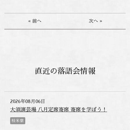
« 前へ
次へ »
直近の落語会情報
2026年08月06日
大須演芸場 八月定席寄席 寄席を学ぼう！
桂米紫