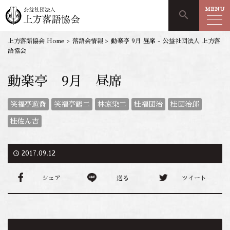
MENU
search
上方落語協会 Home
>
落語会情報
>
動楽亭 9月 昼席 - 公益社団法人 上方落
語協会
動楽亭 9月 昼席
笑福亭遊喬
笑福亭鶴二
林家染二
桂福団治
桂団治郎
桂佐ん吉
access_time
2017.09.12
シェア
送る
ツイート