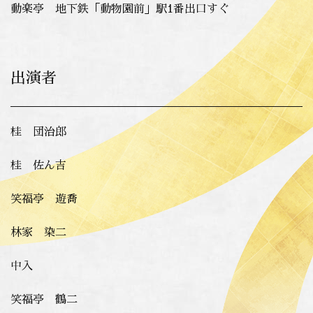
動楽亭 地下鉄「動物園前」駅1番出口すぐ
出演者
桂 団治郎
桂 佐ん吉
笑福亭 遊喬
林家 染二
中入
笑福亭 鶴二