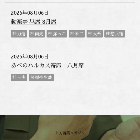
2026年08月06日
動楽亭 昼席 8月席
桂力造
桂南光
桂弥っこ
桂米二
桂天吾
桂惣兵衛
2026年08月06日
あべのハルカス寄席 八月席
桂三実
笑福亭生喬
上方落語マガジン