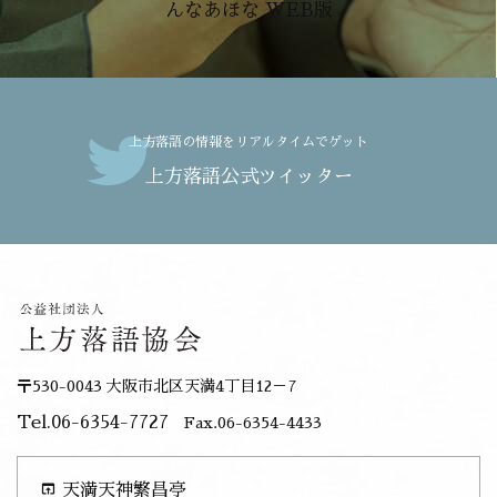
んなあほな WEB版
上方落語の情報をリアルタイムでゲット
上方落語公式ツイッター
〒530-0043 大阪市北区天満4丁目12－7
Tel.06-6354-7727
Fax.06-6354-4433
open_in_browser
天満天神繁昌亭