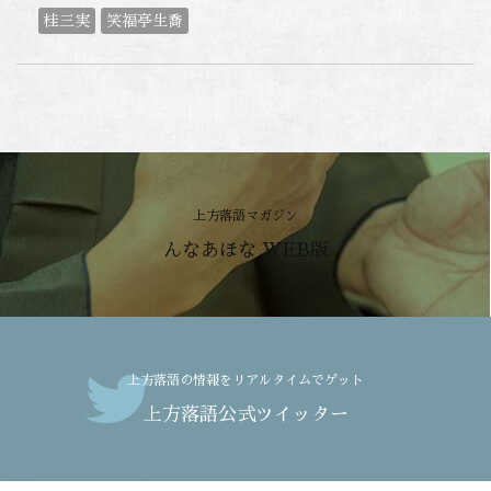
桂三実
笑福亭生喬
上方落語マガジン
んなあほな WEB版
上方落語の情報をリアルタイムでゲット
上方落語公式ツイッター