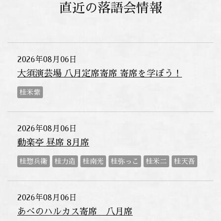
直近の落語会情報
2026年08月06日
大須演芸場 八月定席寄席 寄席を学ぼう！
桂米紫
2026年08月06日
動楽亭 昼席 8月席
桂惣兵衛
桂力造
桂南光
桂弥っこ
桂米二
桂天吾
2026年08月06日
あべのハルカス寄席 八月席