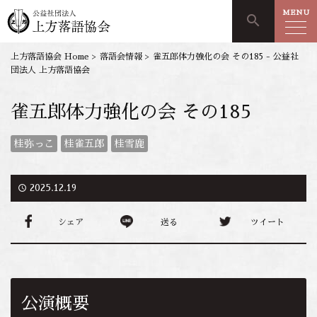
MENU
search
上方落語協会 Home
>
落語会情報
>
雀五郎体力強化の会 その185 - 公益社
団法人 上方落語協会
雀五郎体力強化の会 その185
桂弥っこ
桂雀五郎
桂雪鹿
access_time
2025.12.19
シェア
送る
ツイート
公演概要