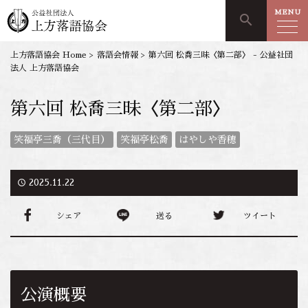
MENU
search
上方落語協会 Home
>
落語会情報
>
第六回 松喬三昧〈第二部〉 - 公益社団
法人 上方落語協会
第六回 松喬三昧〈第二部〉
笑福亭三喬（三代目）
笑福亭松喬
はやしや香穂
access_time
2025.11.22
シェア
送る
ツイート
公演概要