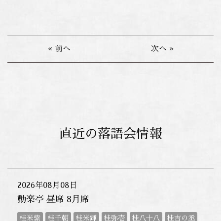
« 前へ
次へ »
直近の落語会情報
2026年08月08日
動楽亭 昼席 8月席
桂米紫
桂千朝
桂米輝
桂弥壱
桂八十八
桂吉の丞