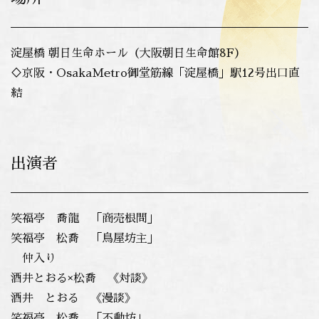
淀屋橋 朝日生命ホール（大阪朝日生命館8F）
♢京阪・OsakaMetro御堂筋線「淀屋橋」駅12号出口直
結
出演者
笑福亭 喬龍 「商売根問」
笑福亭 松喬 「鳥屋坊主」
仲入り
酒井とおる×松喬 《対談》
酒井 とおる 《漫談》
笑福亭 松喬 「不動坊」