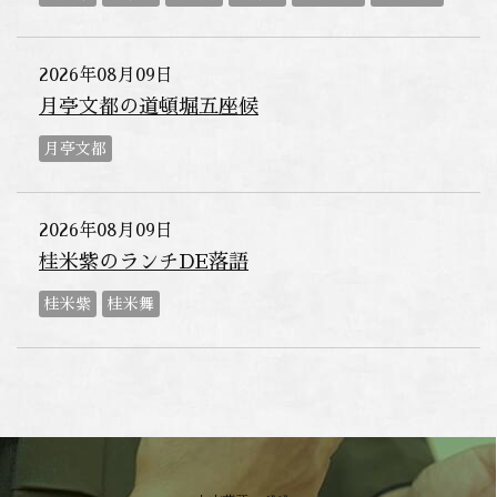
2026年08月09日
月亭文都の道頓堀五座候
月亭文都
2026年08月09日
桂米紫のランチDE落語
桂米紫
桂米舞