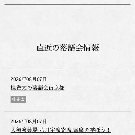
直近の落語会情報
2026年08月07日
桂雀太の落語会in京都
桂雀太
2026年08月07日
大須演芸場 八月定席寄席 寄席を学ぼう！