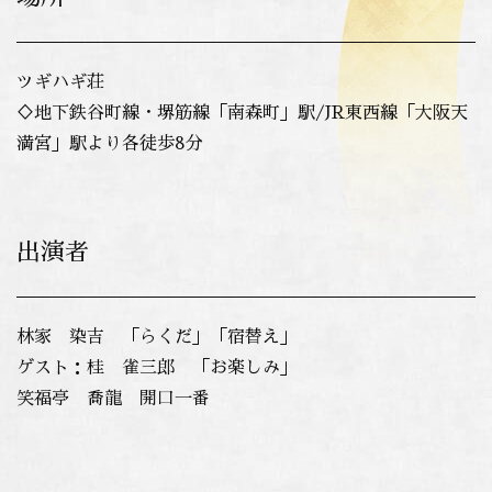
ツギハギ荘
♢地下鉄谷町線・堺筋線「南森町」駅/JR東西線「大阪天
満宮」駅より各徒歩8分
出演者
林家 染吉 「らくだ」「宿替え」
ゲスト：桂 雀三郎 「お楽しみ」
笑福亭 喬龍 開口一番