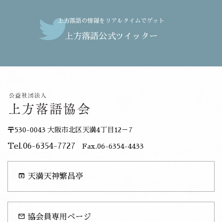
上方落語の情報をリアルタイムでゲット
上方落語公式ツイッター
〒530-0043 大阪市北区天満4丁目12－7
Tel.06-6354-7727
Fax.06-6354-4433
open_in_browser
天満天神繁昌亭
mail_outline
協会員専用ページ