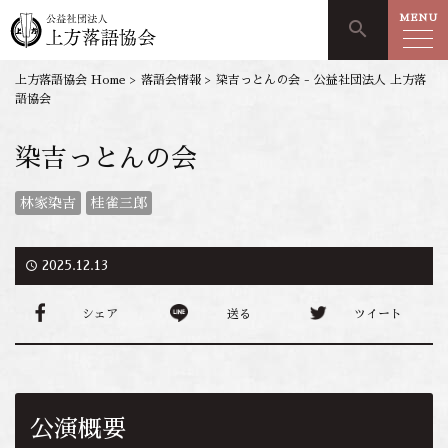
MENU
search
上方落語協会 Home
>
落語会情報
>
染吉っとんの会 - 公益社団法人 上方落
語協会
染吉っとんの会
林家染吉
桂雀三郎
access_time
2025.12.13
シェア
送る
ツイート
公演概要