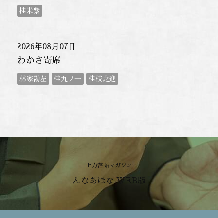
桂米紫
2026年08月07日
わかさ寄席
林家勘左
桂九ノ一
桂枝之進
上方落語マガジン
んなあほな WEB版