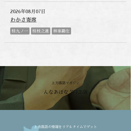
2026年08月07日
わかさ寄席
桂九ノ一
桂枝之進
林家勘左
上方落語マガジン
んなあほな WEB版
上方落語の情報をリアルタイムでゲット