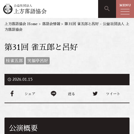
MENU
search
上方落語協会 Home
>
落語会情報
>
第31回 雀五郎と呂好 - 公益社団法人 上
方落語協会
第31回 雀五郎と呂好
桂雀五郎
笑福亭呂好
access_time
2026.01.15
シェア
送る
ツイート
公演概要