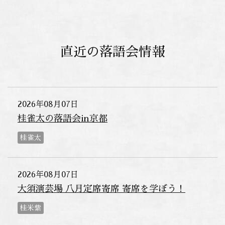
直近の落語会情報
2026年08月07日
桂雀太の落語会in京都
桂雀太
2026年08月07日
大須演芸場 八月定席寄席 寄席を学ぼう！
桂米紫