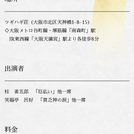
ツギハギ荘（大阪市北区天神橋1-8-15）
♢大阪メトロ谷町線・堺筋線「南森町」駅
JR東西線「大阪天満宮」駅より各徒歩8分
出演者
桂 雀五郎 「厄払い」他一席
笑福亭 呂好 「貧乏神の涙」他一席
料金