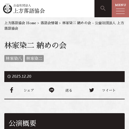
MENU
search
上方落語協会 Home
>
落語会情報
>
林家染二 納めの会 - 公益社団法人 上方
落語協会
林家染二 納めの会
林家染八
林家染二
access_time
2025.12.20
シェア
送る
ツイート
公演概要