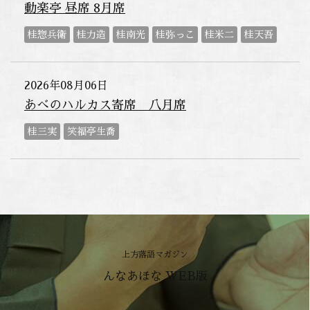
動楽亭 昼席 8月席
桂惣兵衛
桂力造
桂南光
桂弥っこ
桂米二
桂天吾
2026年08月06日
あべのハルカス寄席 八月席
桂三実
笑福亭生喬
上方落語マガジン
んなあほな WEB版