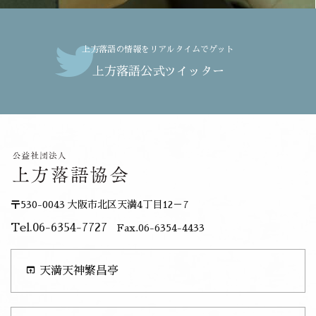
上方落語の情報をリアルタイムでゲット
上方落語公式ツイッター
〒530-0043 大阪市北区天満4丁目12－7
Tel.06-6354-7727
Fax.06-6354-4433
open_in_browser
天満天神繁昌亭