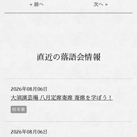
« 前へ
次へ »
直近の落語会情報
2026年08月06日
大須演芸場 八月定席寄席 寄席を学ぼう！
桂米紫
2026年08月06日