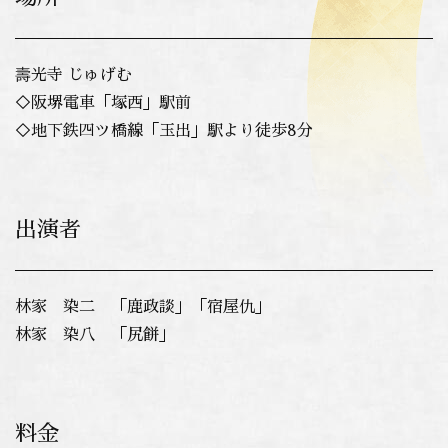
壽光寺 じゅげむ
◇阪堺電車「塚西」駅前
◇地下鉄四ツ橋線「玉出」駅より徒歩8分
出演者
林家 染二 「鹿政談」「宿屋仇」
林家 染八 「尻餅」
料金