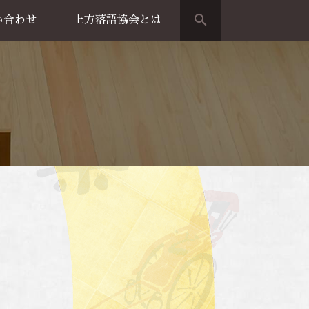
search
い合わせ
上方落語協会とは
演のご案内
上方落語家名鑑
上方落語協会の歴史
団体概要