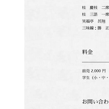
桂 慶枝 二
桂 三語 一
笑福亭 呂翔
三味線：勝 
料金
前売 2,000 円
学生（小・中・高
お問い合わ