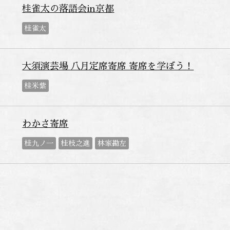
桂雀太の落語会in京都
桂雀太
大須演芸場 八月定席寄席 寄席を学ぼう！
桂米紫
わかさ寄席
桂九ノ一
桂枝之進
林家勘左