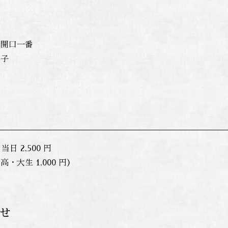
席
席
 開口一番
正子
 当日 2,500 円
・大生 1,000 円）
せ