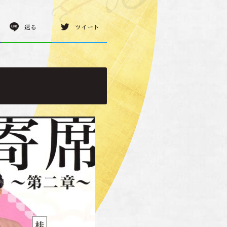
送る
ツイート