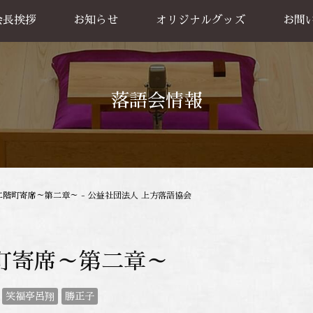
会長挨拶
お知らせ
オリジナルグッズ
お問
グッズ販売
出張公
お買い物方法
落語会情報
二階町寄席～第二章～ - 公益社団法人 上方落語協会
町寄席～第二章～
笑福亭呂翔
勝正子