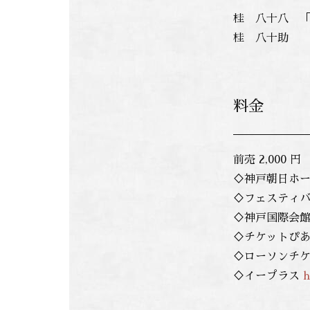
桂 八十八 
桂 八十助
料金
前売 2,000 円
♢神戸朝日ホ
♢フェスティバル
♢神戸国際会館プレ
♢チケットぴ
♢ローソンチ
♢イープラス
h