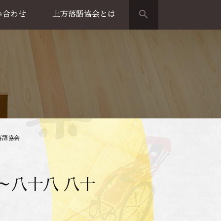
search
い合わせ
上方落語協会とは
演のご案内
上方落語家名鑑
上方落語協会の歴史
団体概要
落語協会
～八十八 八十