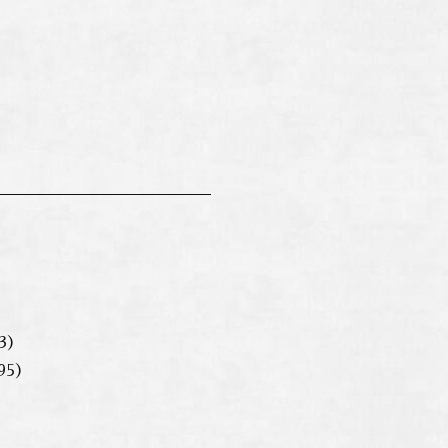
3
）
95）