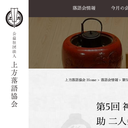
落語会情報
今月の
公演一覧
天満天神繁昌亭
喜楽館
島之内寄席
協力事業
上方落語協会 Home
>
落語会情報
>
第
第5回
助 二