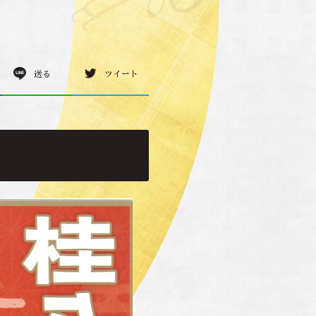
送る
ツイート