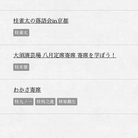
桂雀太の落語会in京都
桂雀太
大須演芸場 八月定席寄席 寄席を学ぼう！
桂米紫
わかさ寄席
桂九ノ一
桂枝之進
林家勘左