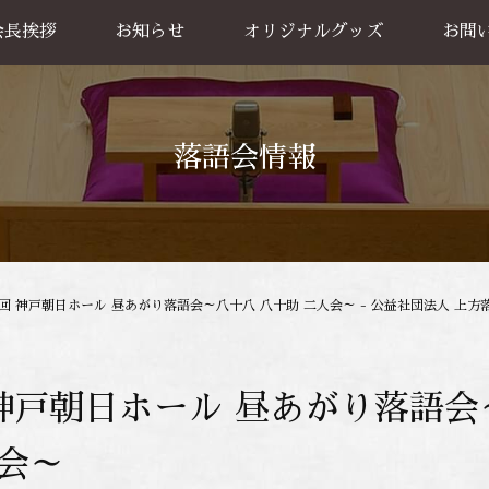
会長挨拶
お知らせ
オリジナルグッズ
お問
グッズ販売
出張公
お買い物方法
落語会情報
5回 神戸朝日ホール 昼あがり落語会～八十八 八十助 二人会～ - 公益社団法人 上方
 神戸朝日ホール 昼あがり落語会
人会～