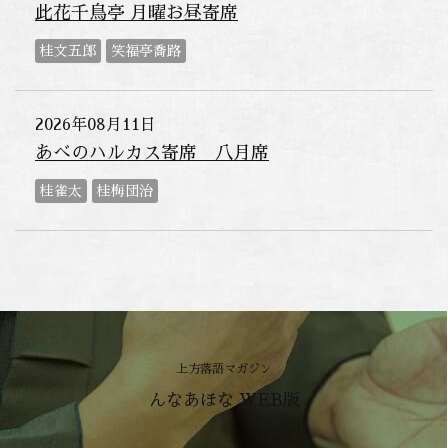
此花千鳥亭 月曜お昼寄席
桂文五郎
笑福亭喬路
2026年08月11日
あべのハルカス寄席 八月席
桂雀太
桂梅団治
上方落語マガジン
んなあほな WEB版