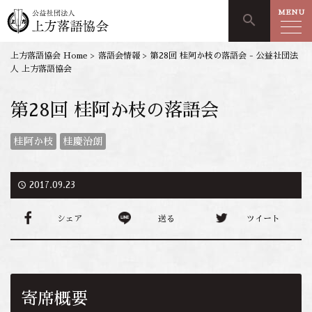
MENU
search
上方落語協会 Home
>
落語会情報
>
第28回 桂阿か枝の落語会 - 公益社団法
人 上方落語協会
第28回 桂阿か枝の落語会
桂阿か枝
桂慶治朗
access_time
2017.09.23
シェア
送る
ツイート
寄席概要