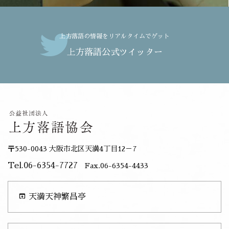
上方落語の情報をリアルタイムでゲット
上方落語公式ツイッター
〒530-0043 大阪市北区天満4丁目12－7
Tel.06-6354-7727
Fax.06-6354-4433
open_in_browser
天満天神繁昌亭