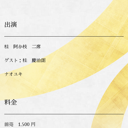
出演
桂 阿か枝 二席
ゲスト：桂 慶治朗
ナオユキ
料金
前売 1,500 円