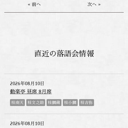
« 前へ
次へ »
直近の落語会情報
2026年08月10日
動楽亭 昼席 8月席
桂南天
桂文之助
桂鯛蔵
桂小鯛
桂吉弥
2026年08月10日