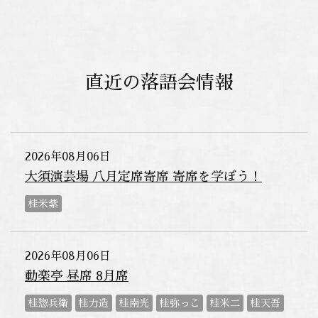
直近の落語会情報
2026年08月06日
大須演芸場 八月定席寄席 寄席を学ぼう！
桂米紫
2026年08月06日
動楽亭 昼席 8月席
桂惣兵衛
桂力造
桂南光
桂弥っこ
桂米二
桂天吾