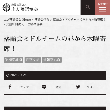
MENU
search
上方落語協会 Home
>
落語会情報
>
落語会ミドルチームの昼から木曜寄席！
- 公益社団法人 上方落語協会
落語会ミドルチームの昼から木曜寄
席！
笑福亭純瓶
月亭文都
笑福亭右喬
access_time
2026.03.26
シェア
送る
ツイート