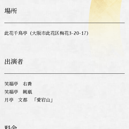
場所
此花千鳥亭（大阪市此花区梅花3-20-17）
出演者
笑福亭 右喬
笑福亭 純瓶
月亭 文都 「愛宕山」
料金