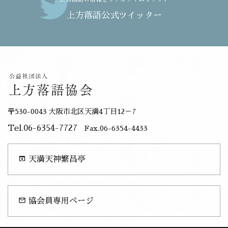
上方落語公式ツイッター
〒530-0043 大阪市北区天満4丁目12－7
Tel.06-6354-7727
Fax.06-6354-4433
open_in_browser
天満天神繁昌亭
mail_outline
協会員専用ページ