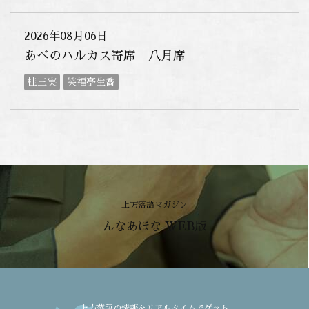
2026年08月06日
あべのハルカス寄席 八月席
桂三実
笑福亭生喬
上方落語マガジン
んなあほな WEB版
上方落語の情報をリアルタイムでゲット