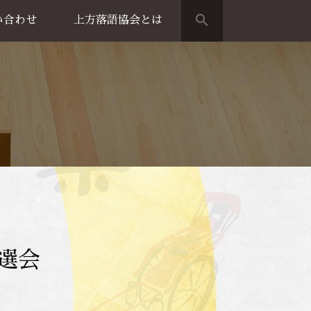
search
い合わせ
上方落語協会とは
演のご案内
上方落語家名鑑
上方落語協会の歴史
団体概要
特選会