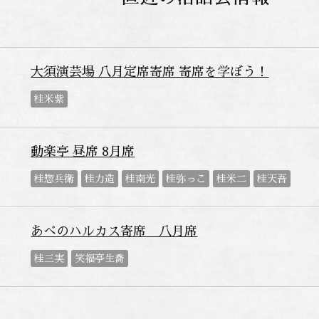
大須演芸場 八月定席寄席 寄席を学ぼう！
桂米紫
動楽亭 昼席 8月席
桂惣兵衛
桂力造
桂南光
桂弥っこ
桂米二
桂天吾
あべのハルカス寄席 八月席
桂三実
笑福亭生喬