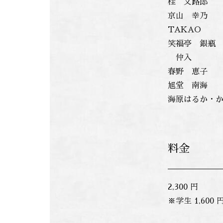
桂 文路郎
京山 幸乃
TAKAO
笑福亭 銀瓶
仲入
春野 恵子
旭堂 南海
海原はるか・
料金
2,300 円
※学生 1,600