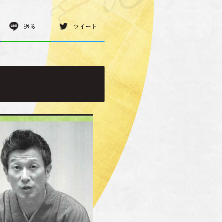
送る
ツイート