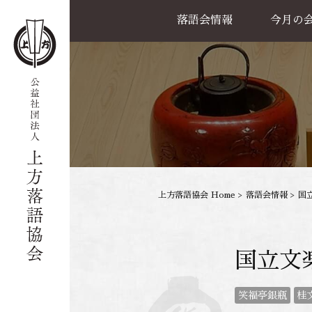
落語会情報
今月の
公演一覧
天満天神繁昌亭
喜楽館
島之内寄席
協力事業
上方落語協会 Home
>
落語会情報
>
国
国立文
笑福亭銀瓶
桂