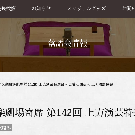
会長挨拶
お知らせ
オリジナルグッズ
お問
グッズ販売
出張公
お買い物方法
落語会情報
立文楽劇場寄席 第142回 上方演芸特選会 - 公益社団法人 上方落語協会
楽劇場寄席 第142回 上方演芸
文路郎