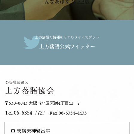
んなあほな WEB版
上方落語の情報をリアルタイムでゲット
上方落語公式ツイッター
〒530-0043 大阪市北区天満4丁目12－7
Tel.06-6354-7727
Fax.06-6354-4433
open_in_browser
天満天神繁昌亭