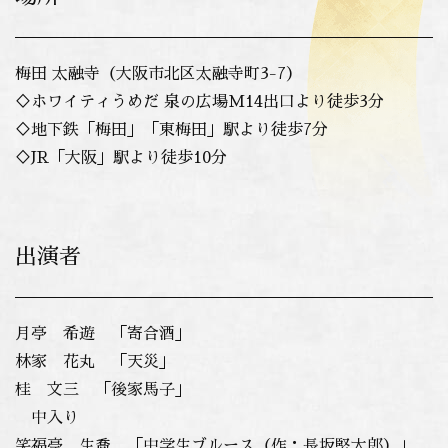
梅田 太融寺（大阪市北区太融寺町3-7）
♢ホワイティうめだ 泉の広場M14出口より徒歩3分
♢地下鉄「梅田」「東梅田」駅より徒歩7分
♢JR「大阪」駅より徒歩10分
出演者
月亭 希遊 「寄合酒」
林家 花丸 「天災」
桂 文三 「後家馬子」
中入り
笑福亭 生喬 「中学生ブルース（作：長坂堅太郎）」