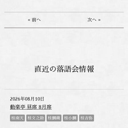
« 前へ
次へ »
直近の落語会情報
2026年08月10日
動楽亭 昼席 8月席
桂南天
桂文之助
桂鯛蔵
桂小鯛
桂吉弥