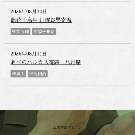
2026年08月10日
此花千鳥亭 月曜お昼寄席
桂文五郎
笑福亭喬路
2026年08月11日
あべのハルカス寄席 八月席
桂雀太
桂梅団治
上方落語マガジン