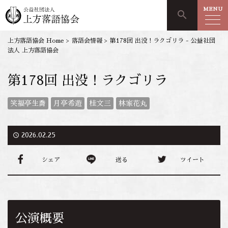
MENU
search
上方落語協会 Home
>
落語会情報
>
第178回 出没！ラクゴリラ - 公益社団
法人 上方落語協会
第178回 出没！ラクゴリラ
笑福亭生喬
月亭希遊
桂文三
林家花丸
access_time
2026.02.25
シェア
送る
ツイート
公演概要