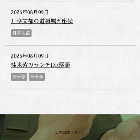
2026年08月09日
月亭文都の道頓堀五座候
月亭文都
2026年08月09日
桂米紫のランチDE落語
桂米紫
桂米舞
上方落語マガジン