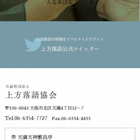
んなあほな WEB版
上方落語の情報をリアルタイムでゲット
上方落語公式ツイッター
〒530-0043 大阪市北区天満4丁目12－7
Tel.06-6354-7727
Fax.06-6354-4433
open_in_browser
天満天神繁昌亭