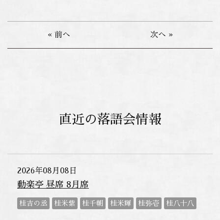
« 前へ
次へ »
直近の落語会情報
2026年08月08日
動楽亭 昼席 8月席
桂吉の丞
桂米紫
桂千朝
桂米輝
桂弥壱
桂八十八