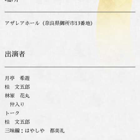
アザレアホール（奈良県御所市13番地）
出演者
月亭 希遊
桂 文五郎
林家 花丸
仲入り
トーク
桂 文五郎
三味線：はやしや 都美礼