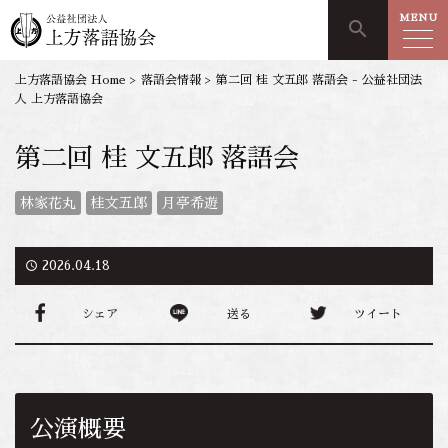
MENU
search
上方落語協会 Home
>
落語会情報
>
第二回 桂 文五郎 落語会 - 公益社団法
人 上方落語協会
第二回 桂 文五郎 落語会
林家花丸
桂文五郎
月亭希遊
access_time
2026.04.18
シェア
送る
ツイート
公演概要