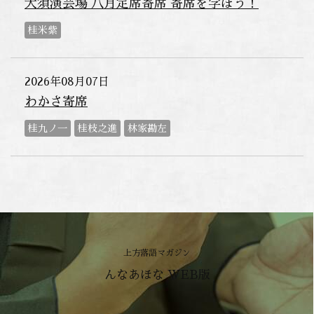
大須演芸場 八月定席寄席 寄席を学ぼう！
桂米紫
2026年08月07日
わかさ寄席
桂九ノ一
桂枝之進
林家勘左
上方落語マガジン
んなあほな WEB版