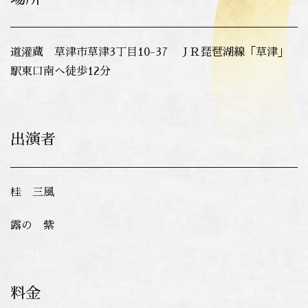
道灌蔵 草津市草津3丁目10-37 ＪＲ琵琶湖線「草津」
駅東口南へ徒歩12分
出演者
桂 三風
露の 紫
料金