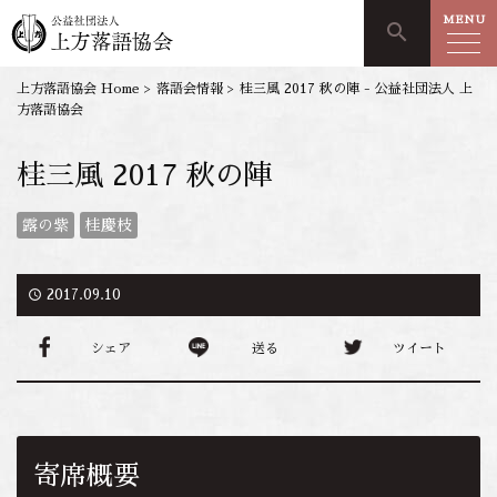
MENU
search
上方落語協会 Home
>
落語会情報
>
桂三風 2017 秋の陣 - 公益社団法人 上
方落語協会
桂三風 2017 秋の陣
露の紫
桂慶枝
access_time
2017.09.10
シェア
送る
ツイート
寄席概要