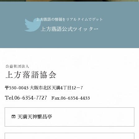
上方落語の情報をリアルタイムでゲット
上方落語公式ツイッター
〒530-0043 大阪市北区天満4丁目12－7
Tel.06-6354-7727
Fax.06-6354-4433
open_in_browser
天満天神繁昌亭