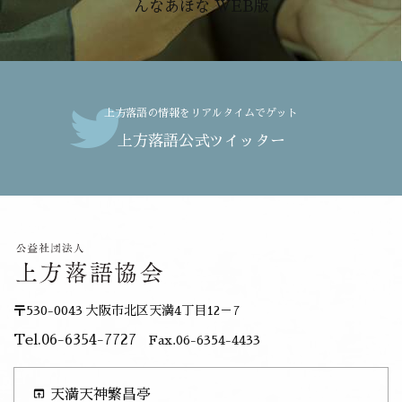
んなあほな WEB版
上方落語の情報をリアルタイムでゲット
上方落語公式ツイッター
〒530-0043 大阪市北区天満4丁目12－7
Tel.06-6354-7727
Fax.06-6354-4433
open_in_browser
天満天神繁昌亭