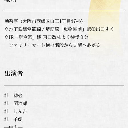
動楽亭（大阪市西成区山王1丁目17-6）
♢地下鉄御堂筋線／堺筋線「動物園前」駅①出口すぐ
♢
JR「新今宮」駅 東口改札より徒歩３分
ファミリーマート横の階段から２階へあがる
出演者
桂 弥壱
桂 団治郎
桂 しん吉
桂 千朝
―中入―