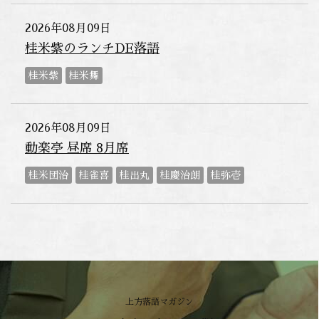
2026年08月09日
桂米紫のランチDE落語
桂米紫
桂米舞
2026年08月09日
動楽亭 昼席 8月席
桂米団治
桂雀喜
桂出丸
桂慶治朗
桂弥壱
上方落語マガジン