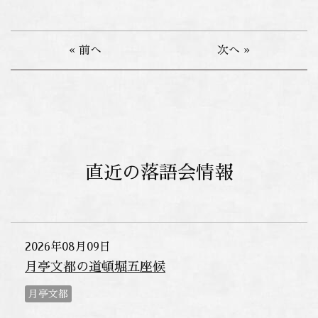
« 前へ
次へ »
直近の落語会情報
2026年08月09日
月亭文都の道頓堀五座候
月亭文都