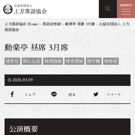
MENU
search
上方落語協会 Home
>
落語会情報
>
動楽亭 昼席 3月席 - 公益社団法人 上方
落語協会
動楽亭 昼席 3月席
桂米左
桂しん吉
桂団治郎
桂米団治
桂千朝
桂弥壱
access_time
2026.03.09
シェア
送る
ツイート
公演概要