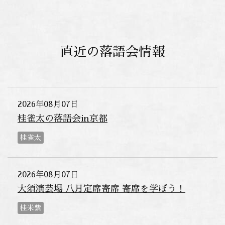
直近の落語会情報
2026年08月07日
桂雀太の落語会in京都
桂雀太
2026年08月07日
大須演芸場 八月定席寄席 寄席を学ぼう！
桂米紫