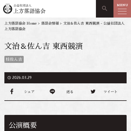
MENU
search
上方落語協会 Home
>
落語会情報
>
文治＆佐ん吉 東西競演 - 公益社団法人
上方落語協会
文治＆佐ん吉 東西競演
桂佐ん吉
access_time
2026.03.29
シェア
送る
ツイート
公演概要