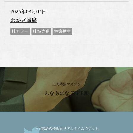
2026年08月07日
わかさ寄席
桂九ノ一
桂枝之進
林家勘左
上方落語マガジン
んなあほな WEB版
上方落語の情報をリアルタイムでゲット