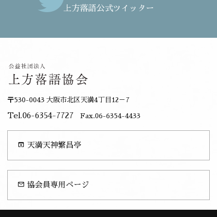
上方落語公式ツイッター
〒530-0043 大阪市北区天満4丁目12－7
Tel.06-6354-7727
Fax.06-6354-4433
open_in_browser
天満天神繁昌亭
mail_outline
協会員専用ページ