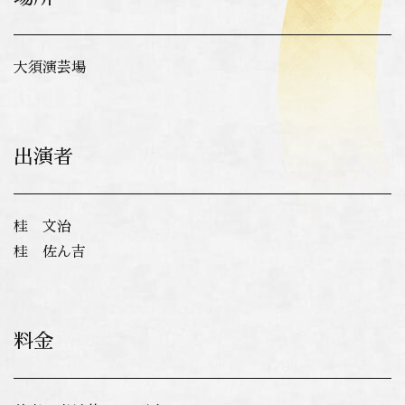
大須演芸場
出演者
桂 文治
桂 佐ん吉
料金