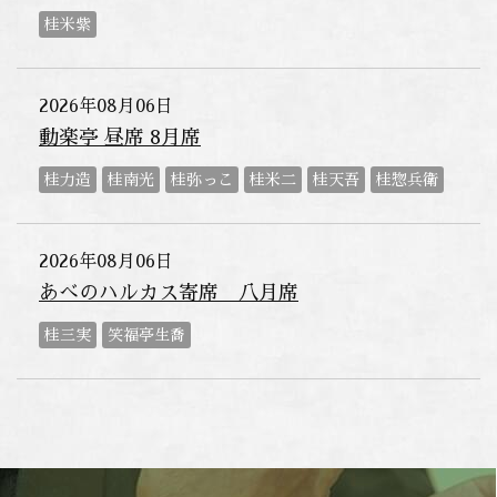
桂米紫
2026年08月06日
動楽亭 昼席 8月席
桂力造
桂南光
桂弥っこ
桂米二
桂天吾
桂惣兵衛
2026年08月06日
あべのハルカス寄席 八月席
桂三実
笑福亭生喬