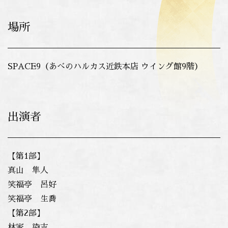
場所
SPACE9（あべのハルカス近鉄本店 ウイング館9階）
出演者
【第1部】
真山 隼人
笑福亭 呂好
笑福亭 生喬
【第2部】
林家 染吉