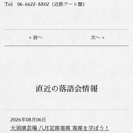
Tel 06-6622-8802（近鉄アート館）
« 前へ
次へ »
直近の落語会情報
2026年08月06日
大須演芸場 八月定席寄席 寄席を学ぼう！