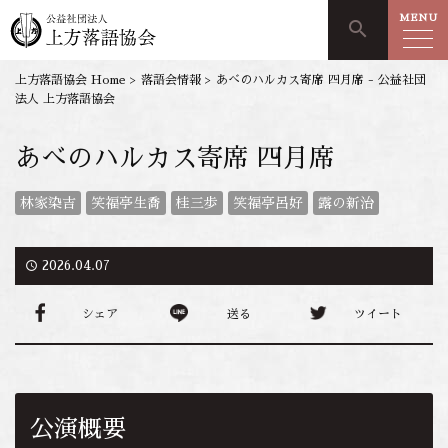
MENU
search
上方落語協会 Home
>
落語会情報
>
あべのハルカス寄席 四月席 - 公益社団
法人 上方落語協会
あべのハルカス寄席 四月席
林家染吉
笑福亭生喬
桂三歩
笑福亭呂好
露の新治
access_time
2026.04.07
シェア
送る
ツイート
公演概要