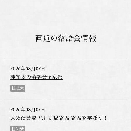
直近の落語会情報
2026年08月07日
桂雀太の落語会in京都
桂雀太
2026年08月07日
大須演芸場 八月定席寄席 寄席を学ぼう！
桂米紫