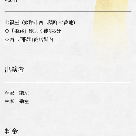
七福座（姫路市西二階町37番地）
♢「姫路」駅より徒歩8分
♢西二回階町商店街内
出演者
林家 染左
林家 勘左
料金