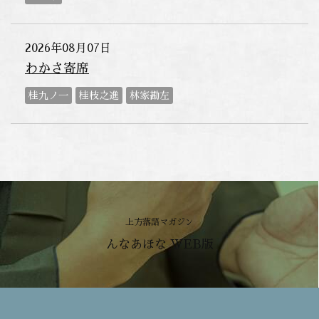
2026年08月07日
わかさ寄席
桂九ノ一
桂枝之進
林家勘左
上方落語マガジン
んなあほな WEB版