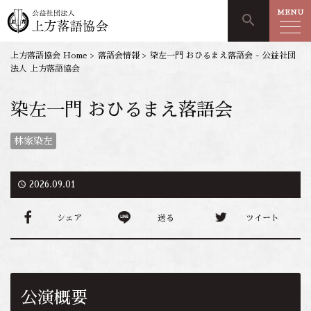
MENU
search
上方落語協会 Home
>
落語会情報
>
染左一門 おひるまえ落語会 - 公益社団
法人 上方落語協会
染左一門 おひるまえ落語会
林家染左
access_time
2026.09.01
シェア
送る
ツイート
公演概要