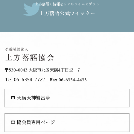
上方落語の情報をリアルタイムでゲット
上方落語公式ツイッター
〒530-0043 大阪市北区天満4丁目12－7
Tel.06-6354-7727
Fax.06-6354-4433
open_in_browser
天満天神繁昌亭
mail_outline
協会員専用ページ